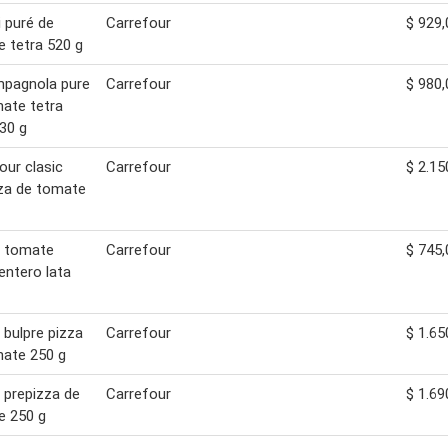
i puré de
Carrefour
$ 929,
 tetra 520 g
mpagnola pure
Carrefour
$ 980,
ate tetra
530 g
our clasic
Carrefour
$ 2.15
za de tomate
z tomate
Carrefour
$ 745,
 entero lata
 bulpre pizza
Carrefour
$ 1.65
ate 250 g
 prepizza de
Carrefour
$ 1.69
e 250 g