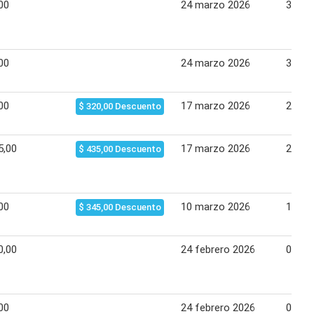
00
24 marzo 2026
31 ma
00
24 marzo 2026
31 ma
00
17 marzo 2026
24 ma
$ 320,00 Descuento
5,00
17 marzo 2026
24 ma
$ 435,00 Descuento
00
10 marzo 2026
17 ma
$ 345,00 Descuento
0,00
24 febrero 2026
02 ma
00
24 febrero 2026
02 ma