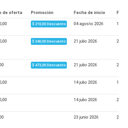
o de oferta
Promoción
Fecha de inicio
Fecha
0,00
04 agosto 2026
12 ag
$ 210,00 Descuento
0,00
21 julio 2026
27 jul
$ 240,00 Descuento
00
21 julio 2026
27 jul
$ 473,00 Descuento
0,00
14 julio 2026
14 jul
0,00
14 julio 2026
20 jul
00
23 junio 2026
23 ju