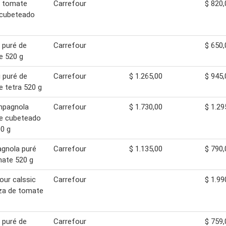
z tomate
Carrefour
$ 820,
 cubeteado
 puré de
Carrefour
$ 650,
e 520 g
i puré de
Carrefour
$ 1.265,00
$ 945,
 tetra 520 g
mpagnola
Carrefour
$ 1.730,00
$ 1.29
e cubeteado
00 g
gnola puré
Carrefour
$ 1.135,00
$ 790,
ate 520 g
our calssic
Carrefour
$ 1.99
za de tomate
 puré de
Carrefour
$ 759,