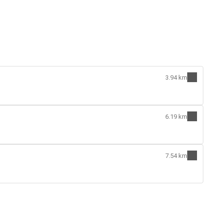
3.94 km
6.19 km
7.54 km