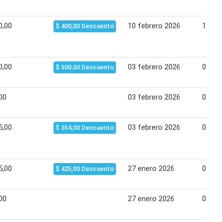
0,00
10 febrero 2026
17 fe
$ 400,00 Descuento
0,00
03 febrero 2026
09 fe
$ 300,00 Descuento
00
03 febrero 2026
09 fe
5,00
03 febrero 2026
09 fe
$ 354,00 Descuento
5,00
27 enero 2026
02 fe
$ 425,00 Descuento
00
27 enero 2026
02 fe