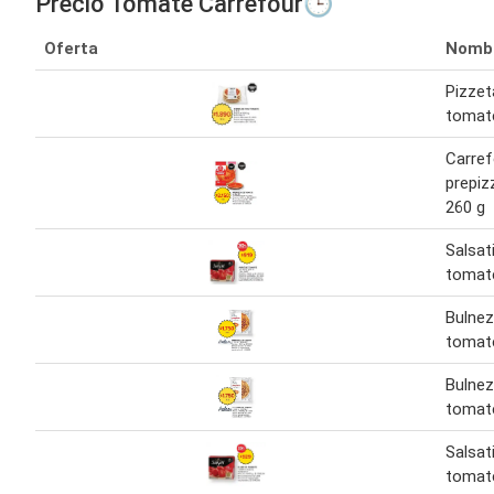
Precio Tomate Carrefour🕒
Oferta
Nomb
Pizzet
tomate
Carref
prepiz
260 g
Salsat
tomate
Bulnez
tomat
Bulnez
tomat
Salsat
tomate