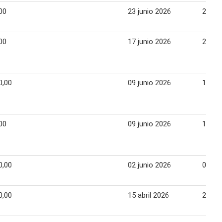
00
23 junio 2026
29 ju
00
17 junio 2026
23 ju
0,00
09 junio 2026
17 ju
00
09 junio 2026
17 ju
0,00
02 junio 2026
08 ju
0,00
15 abril 2026
20 abr