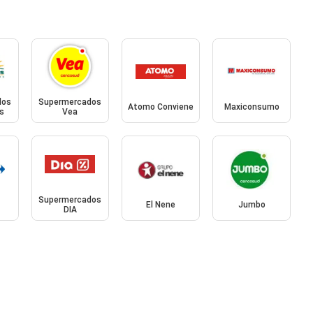
dos
Supermercados
Atomo Conviene
Maxiconsumo
s
Vea
Supermercados
El Nene
Jumbo
DIA