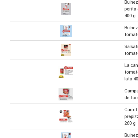
Bulne
perita
400 g
Bulnez
tomat
Salsat
tomate
La ca
tomat
lata 4
Campa
de tom
Carref
prepiz
260 g
Bulnez