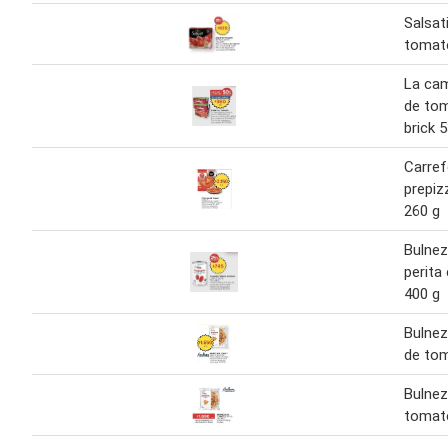
Salsat
tomate
La ca
de tom
brick 
Carref
prepiz
260 g
Bulne
perita
400 g
Bulnez
de tom
Bulnez
tomat