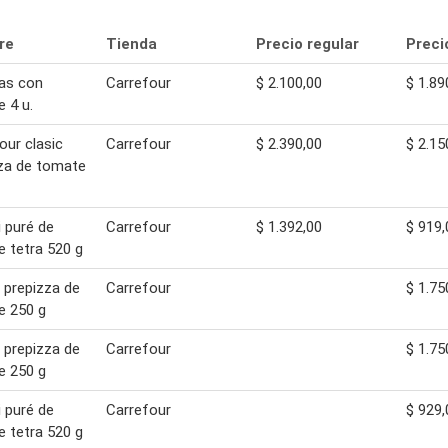
re
Tienda
Precio regular
Preci
as con
Carrefour
$ 2.100,00
$ 1.89
 4 u.
our clasic
Carrefour
$ 2.390,00
$ 2.15
za de tomate
i puré de
Carrefour
$ 1.392,00
$ 919,
 tetra 520 g
 prepizza de
Carrefour
$ 1.75
e 250 g
 prepizza de
Carrefour
$ 1.75
e 250 g
i puré de
Carrefour
$ 929,
 tetra 520 g