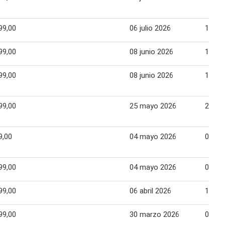
99,00
06 julio 2026
10 jul
99,00
08 junio 2026
12 ju
99,00
08 junio 2026
12 ju
99,00
25 mayo 2026
29 ma
9,00
04 mayo 2026
08 ma
99,00
04 mayo 2026
08 ma
99,00
06 abril 2026
10 abr
99,00
30 marzo 2026
03 abr