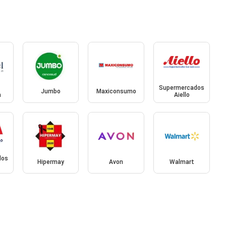
Supermercados
Jumbo
Maxiconsumo
a
Aiello
dos
Hipermay
Avon
Walmart