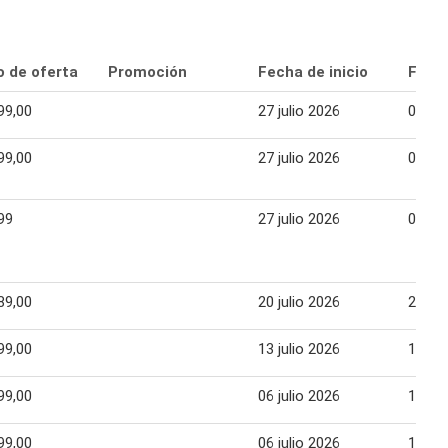
o de oferta
Promoción
Fecha de inicio
Fecha
99,00
27 julio 2026
01 ag
99,00
27 julio 2026
01 ag
99
27 julio 2026
01 ag
89,00
20 julio 2026
25 jul
99,00
13 julio 2026
18 jul
99,00
06 julio 2026
10 jul
99,00
06 julio 2026
11 jul