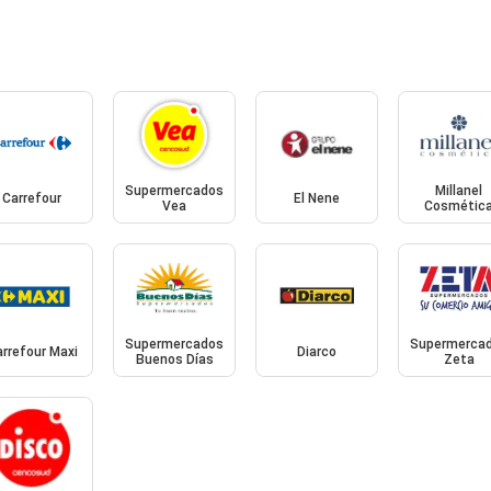
Supermercados
Millanel
Carrefour
El Nene
Vea
Cosmétic
Supermercados
Supermerca
rrefour Maxi
Diarco
Buenos Días
Zeta