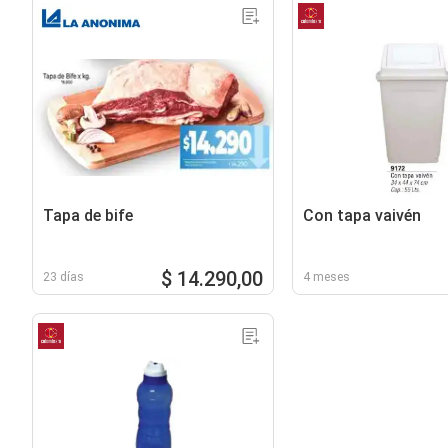
Tapa de bife
Con tapa vaivén
$ 14.290,00
23 días
4 meses