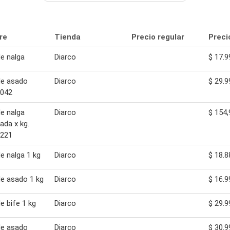
re
Tienda
Precio regular
Preci
e nalga
Diarco
$ 17.9
de asado
Diarco
$ 29.9
8042
e nalga
Diarco
$ 154,
ada x kg.
2221
e nalga 1 kg
Diarco
$ 18.8
e asado 1 kg
Diarco
$ 16.9
e bife 1 kg
Diarco
$ 29.9
de asado
Diarco
$ 30.9