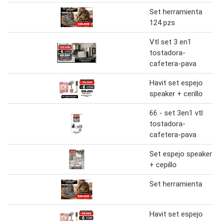
Set herramienta
124 pzs
Vtl set 3 en1
tostadora-
cafetera-pava
Havit set espejo
speaker + cerillo
66 - set 3en1 vtl
tostadora-
cafetera-pava
Set espejo speaker
+ cepillo
Set herramienta
Havit set espejo