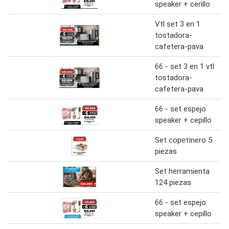
speaker + cerillo
Vtl set 3 en 1
tostadora-
cafetera-pava
66 - set 3 en 1 vtl
tostadora-
cafetera-pava
66 - set espejo
speaker + cepillo
Set copетinero 5
piezas
Set herramienta
124 piezas
66 - set espejo
speaker + cepillo