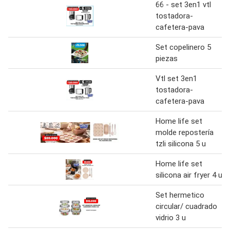
66 - set 3en1 vtl
tostadora-
cafetera-pava
Set copelinero 5
piezas
Vtl set 3en1
tostadora-
cafetera-pava
Home life set
molde repostería
tzli silicona 5 u
Home life set
silicona air fryer 4 u.
Set hermetico
circular/ cuadrado
vidrio 3 u