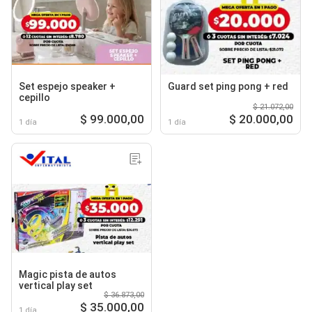
Set espejo speaker +
Guard set ping pong + red
cepillo
$ 21.072,00
$ 99.000,00
$ 20.000,00
1 día
1 día
Magic pista de autos
vertical play set
$ 36.873,00
$ 35.000,00
1 día