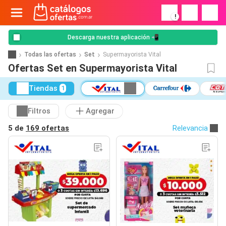
!
Descarga nuestra aplicación 📲
Todas las ofertas
Set
Supermayorista Vital
Ofertas Set en Supermayorista Vital
Tiendas
1
Filtros
Agregar
5 de
169 ofertas
Relevancia