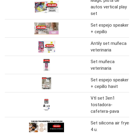
Magic pista de
autos vertical play
set
Set espejo speaker
+ cepillo
Antily set muñeca
veterinaria
Set muñeca
veterinaria
Set espejo speaker
+ cepillo havit
Vtl set 3en1
tostadora-
cafetera-pava
Set silicona air fryer
4 u.