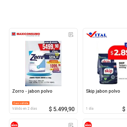
Zorro - jabon polvo
Skip jabon polvo
Casi válida
$ 5.499,90
$
Válido en 2 días
1 día