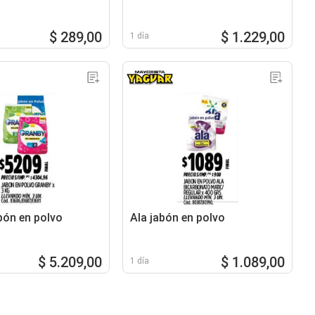
$ 289,00
$ 1.229,00
1 día
bón en polvo
Ala jabón en polvo
$ 5.209,00
$ 1.089,00
1 día