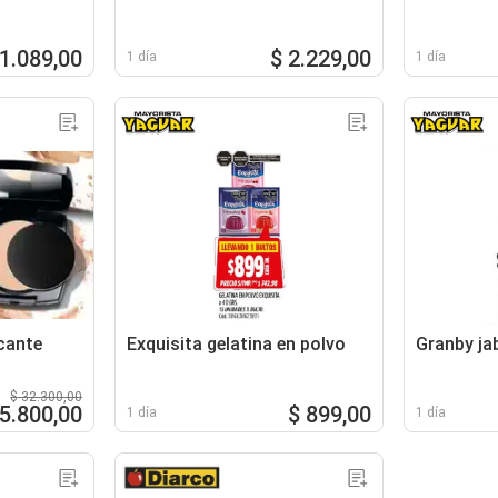
 1.089,00
$ 2.229,00
1 día
1 día
cante
Exquisita gelatina en polvo
Granby ja
$ 32.300,00
25.800,00
$ 899,00
1 día
1 día