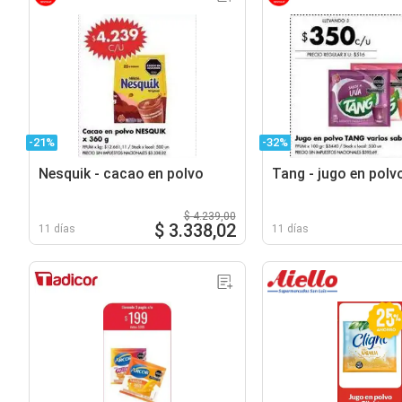
-21%
-32%
Nesquik - cacao en polvo
Tang - jugo en polv
$ 4.239,00
$ 3.338,02
11 días
11 días