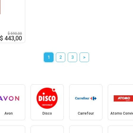
o
$ 590,00
$ 443,00
1
2
3
>
Avon
Disco
Carrefour
Atomo Convi