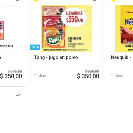
-36%
o
Tang - jugo en polvo
Nesquik -
$ 516,00
$ 550,00
$ 350,00
$ 350,00
11 días
11 días