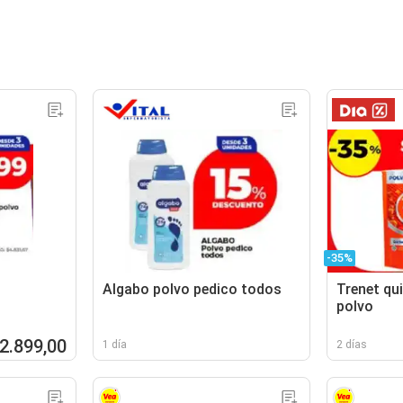
-35%
Algabo polvo pedico todos
Trenet qu
polvo
 2.899,00
1 día
2 días