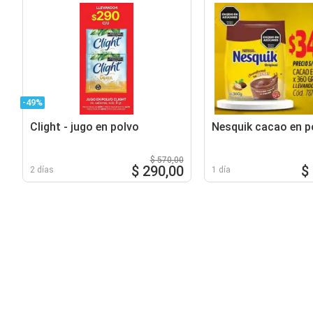
-49%
Clight - jugo en polvo
Nesquik cacao en p
$ 570,00
$ 290,00
$
2 días
1 día