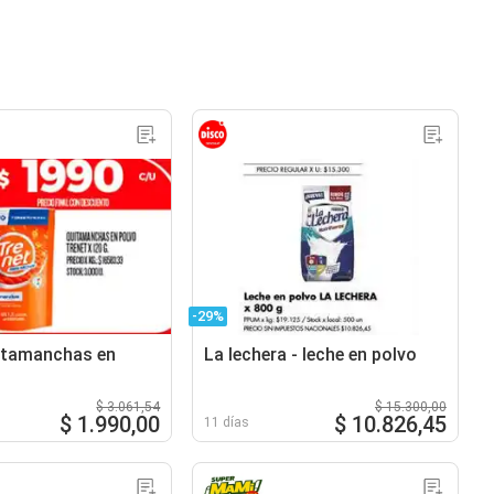
-29%
itamanchas en
La lechera - leche en polvo
$ 3.061,54
$ 15.300,00
$ 1.990,00
$ 10.826,45
11 días