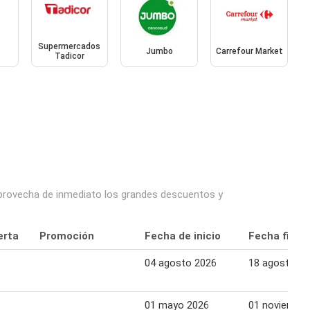
Supermercados
Jumbo
Carrefour Market
Tadicor
 aprovecha de inmediato los grandes descuentos y
erta
Promoción
Fecha de inicio
Fecha final
04 agosto 2026
18 agosto 2
01 mayo 2026
01 noviembre