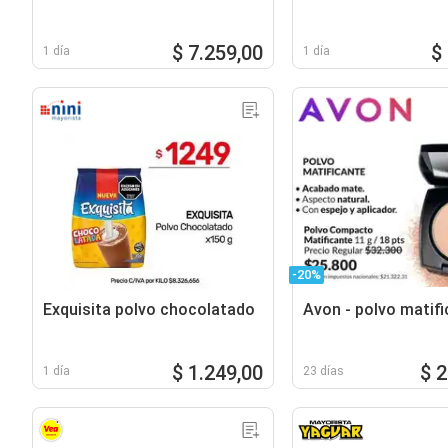
$ 7.259,00
$
1 día
1 día
-20%
Exquisita polvo chocolatado
Avon - polvo matifi
$ 1.249,00
$ 
1 día
23 días