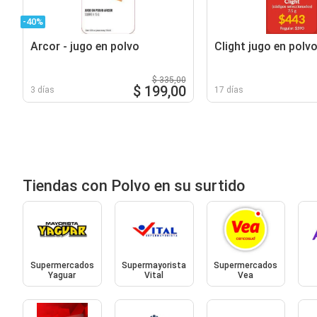
-40%
Arcor - jugo en polvo
Clight jugo en polv
$ 335,00
$ 199,00
3 días
17 días
Tiendas con Polvo en su surtido
Supermercados
Supermayorista
Supermercados
Yaguar
Vital
Vea