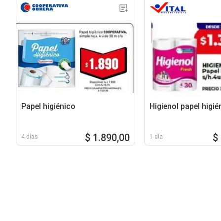
Papel higiénico
Higienol papel higié
$ 1.890,00
$
4 días
1 día