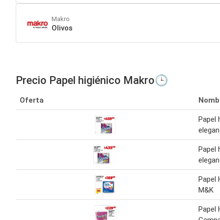
Makro
Olivos
Precio Papel higiénico Makro🕒
Oferta
Nomb
Papel 
elegan
Papel 
elegan
Papel 
M&K
Papel 