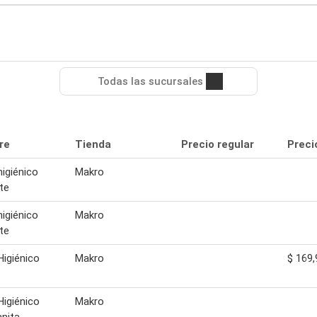
Todas las sucursales
re
Tienda
Precio regular
Preci
higiénico
Makro
te
higiénico
Makro
te
Higiénico
Makro
$ 169,
Higiénico
Makro