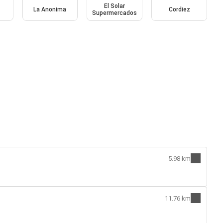
El Solar
La Anonima
Cordiez
Supermercados
5.98 km
11.76 km