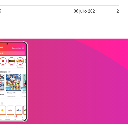
9
06 julio 2021
21 jul