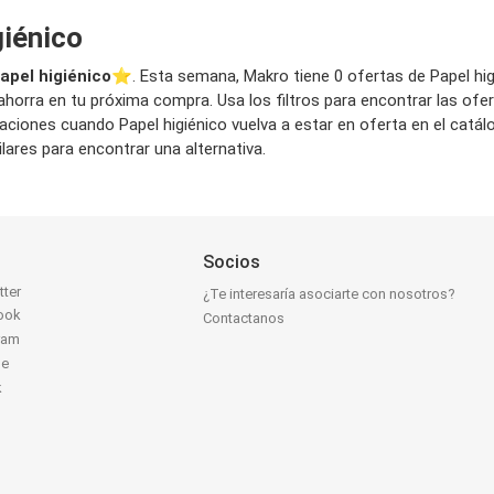
giénico
apel higiénico
⭐️. Esta semana, Makro tiene 0 ofertas de Papel higié
 ahorra en tu próxima compra. Usa los filtros para encontrar las ofe
icaciones cuando Papel higiénico vuelva a estar en oferta en el cat
ares para encontrar una alternativa.
Socios
tter
¿Te interesaría asociarte con nosotros?
ook
Contactanos
ram
be
k