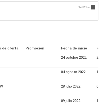
14.82 km
o de oferta
Promoción
Fecha de inicio
Fecha
24 octubre 2022
26 oc
04 agosto 2022
10 ag
99
28 julio 2022
03 ag
09 julio 2022
13 jul