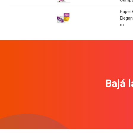
Campa
Papel 
Elegan
m
Bajá l