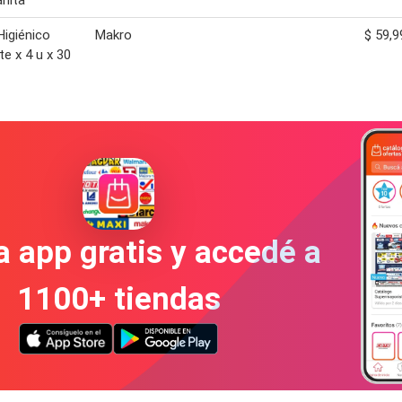
nita
Higiénico
Makro
$ 59,9
te x 4 u x 30
a app gratis y accedé a
1100+ tiendas