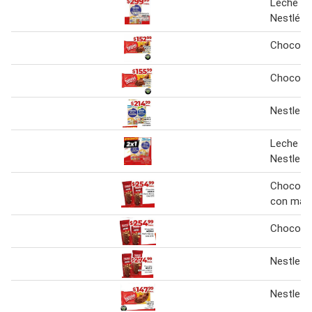
Leche C
Nestlé
Chocolat
Chocolat
Nestle
Leche C
Nestle x 
Chocolat
con mani
Chocolat
Nestle C
Nestle C