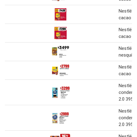
Nestlé n
cacao 80
Nestlé n
cacao 80
Nestlé c
nesquik 
Nestlé n
cacao 36
Nestlé l
condens
2.0 395 g
Nestlé l
condens
2.0 395 g
Nestlé l