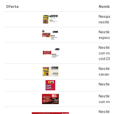
Oferta
Nombre
Nesquik 
nestlé d
Nestlé -
especial
Nestlé -
con maní 
cód:236
Nestlé n
cacao 2 
Nestle c
Nestlé c
con mani
Nestlé 