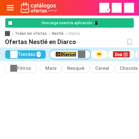
!
Descarga nuestra aplicación 📲
Todas las ofertas
Nestlé
Diarco
Ofertas Nestlé en Diarco
Tiendas
1
Filtros
Mate
Nesquik
Cereal
Chocola