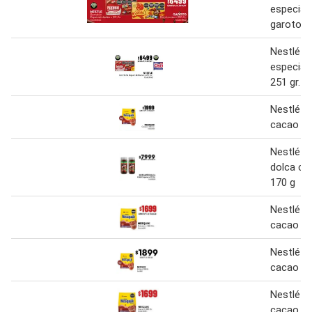
especial
garoto 
Nestlé -
especial
251 gr. 
Nestlé n
cacao 18
Nestlé n
dolca ca
170 g
Nestlé n
cacao 18
Nestlé n
cacao 18
Nestlé n
cacao 18