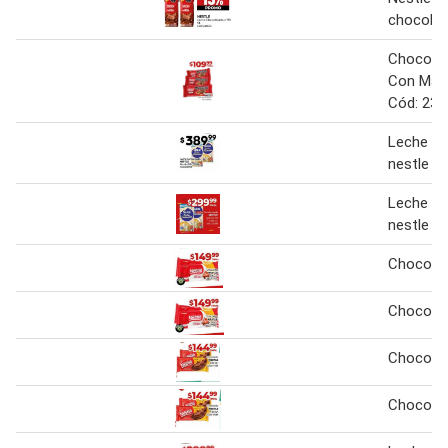
chocolat
Chocola
Con Maní
Cód: 2367
Leche c
nestle re
Leche c
nestle re
Chocolat
Chocolat
Chocolat
Chocolat