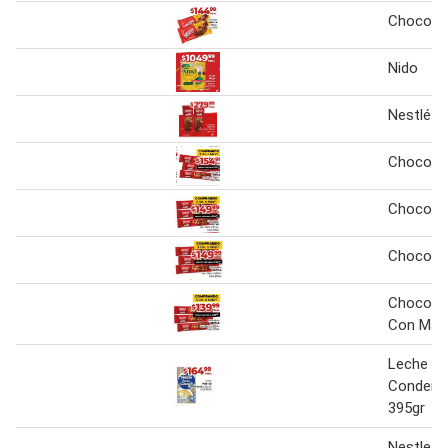
Chocolat
Nido
Nestlé c
Chocolat
Chocolat
Chocolat
Chocolat
Con Man
Leche Ne
Condens
395gr
Nestle L