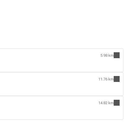
5.98 km
11.76 km
14.82 km