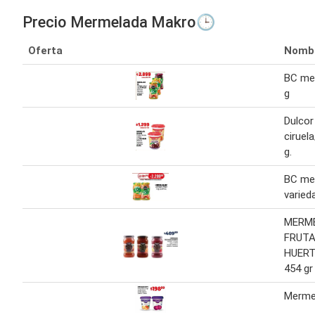
Precio Mermelada Makro🕒
Oferta
Nomb
BC me
g
Dulco
ciruel
g.
BC me
varied
MERM
FRUTA
HUERT
454 gr
Merme