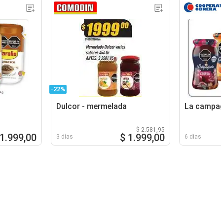
-22%
Dulcor - mermelada
La campa
$ 2.581,95
 1.999,00
$ 1.999,00
3 días
6 días