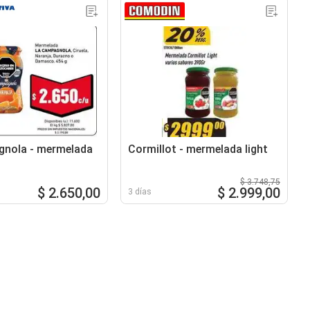
gnola - mermelada
Cormillot - mermelada light
$ 3.748,75
$ 2.650,00
$ 2.999,00
3 días