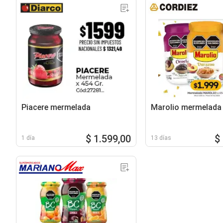
Piacere mermelada
Marolio mermelada
$ 1.599,00
$
1 día
13 días