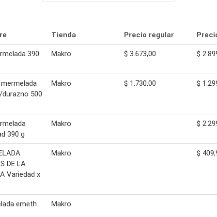
re
Tienda
Precio regular
Preci
rmelada 390
Makro
$ 3.673,00
$ 2.89
r mermelada
Makro
$ 1.730,00
$ 1.29
a/durazno 500
rmelada
Makro
$ 2.29
ad 390 g
ELADA
Makro
$ 409,
S DE LA
A Variedad x
lada emeth
Makro