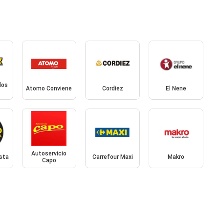
dos
Atomo Conviene
Cordiez
El Nene
Autoservicio
sta
Carrefour Maxi
Makro
Capo