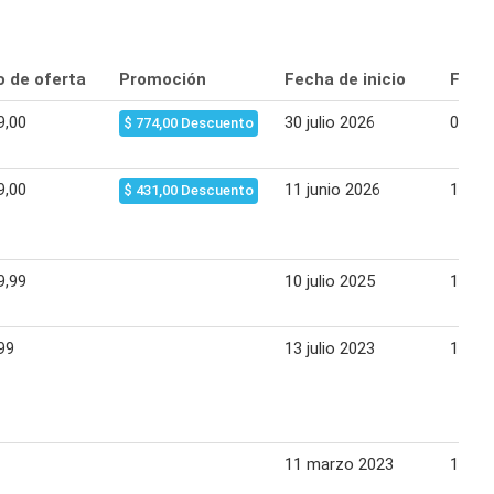
o de oferta
Promoción
Fecha de inicio
Fecha
9,00
30 julio 2026
05 ag
$ 774,00 Descuento
9,00
11 junio 2026
17 ju
$ 431,00 Descuento
9,99
10 julio 2025
16 jul
99
13 julio 2023
19 jul
11 marzo 2023
15 ma