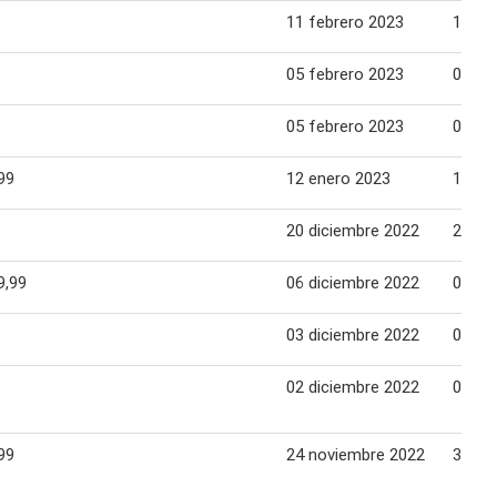
11 febrero 2023
15 fe
05 febrero 2023
08 fe
05 febrero 2023
08 fe
99
12 enero 2023
18 en
20 diciembre 2022
21 di
9,99
06 diciembre 2022
09 di
03 diciembre 2022
07 di
02 diciembre 2022
08 di
99
24 noviembre 2022
30 no