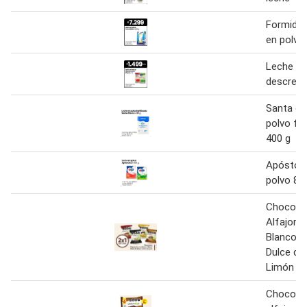
Formidab
en polvo
Leche en
descrema
Santa cl
polvo for
400 g
Apóstole
polvo 80
Chocoar
Alfajores
Blanco /
Dulce de 
Limón 22
Chocoar