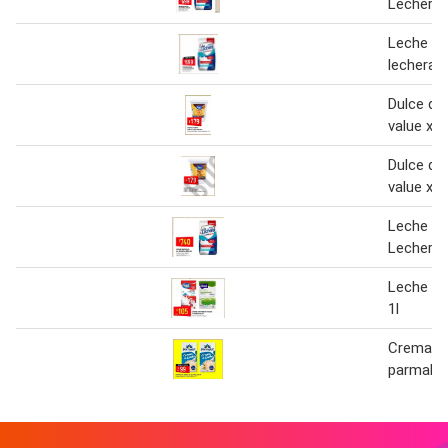
Lechera
Leche en
lechera 
Dulce de
value x 4
Dulce de
value x 4
Leche En
Lechera
Leche gr
1l
Crema de
parmalat