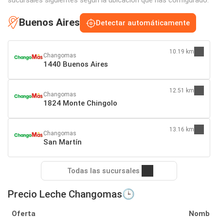
Buenos Aires
Detectar automáticamente
10.19 km
Changomas
1440 Buenos Aires
12.51 km
Changomas
1824 Monte Chingolo
13.16 km
Changomas
San Martín
Todas las sucursales
Precio Leche Changomas🕒
Oferta
Nombre