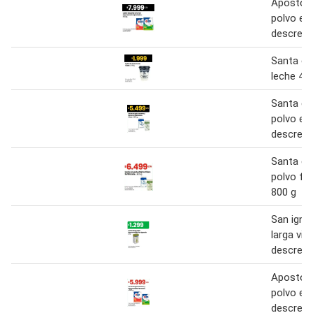
Apóstole
polvo en
descrem
Santa cl
leche 40
Santa cl
polvo en
descrem
Santa cl
polvo for
800 g
San igna
larga vid
descrema
Apostole
polvo en
descrem