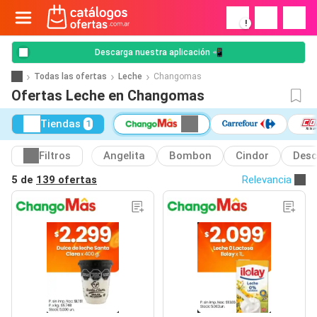
!
Descarga nuestra aplicación 📲
Todas las ofertas
Leche
Changomas
Ofertas Leche en Changomas
Tiendas
1
Filtros
Angelita
Bombon
Cindor
Des
5 de
139 ofertas
Relevancia