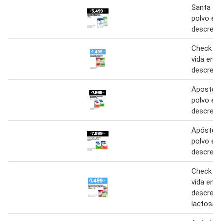
Santa cl
polvo en
descrem
Check le
vida ente
descrema
Apostole
polvo en
descrem
Apóstole
polvo en
descrem
Check le
vida ente
descrema
lactosa 1