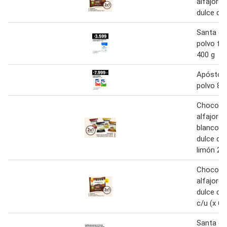
alfajores
dulce de
Santa cl
polvo for
400 g
Apóstole
polvo 80
Chocoar
alfajores
blanco /
dulce de 
limón 22
Chocoar
alfajores
dulce de
c/u (x 6 u
Santa cl