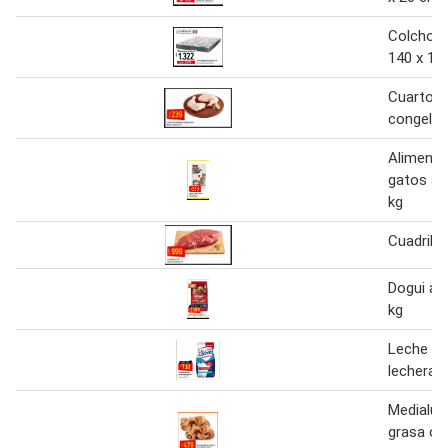
Colchon 
140 x 18
Cuarto t
congela
Alimento
gatos ac
kg
Cuadril x
Dogui ad
kg
Leche en
lechera 8
Medialun
grasa o 