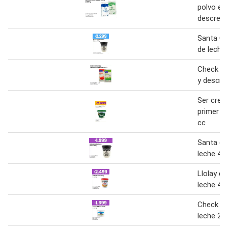
polvo en
descrem
Santa Cl
de leche
Check le
y descre
Ser crem
primer p
cc
Santa cl
leche 40
Llolay du
leche 40
Check c
leche 20