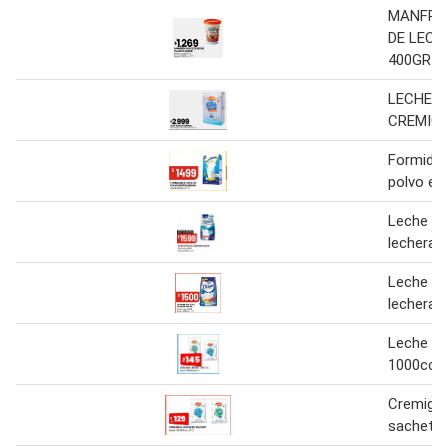
MANFRE
DE LECH
400GR
LECHE E
CREMIG
Formidab
polvo en
Leche en
lechera 8
Leche en
lechera 
Leche cr
1000cc
Cremigal
sachet