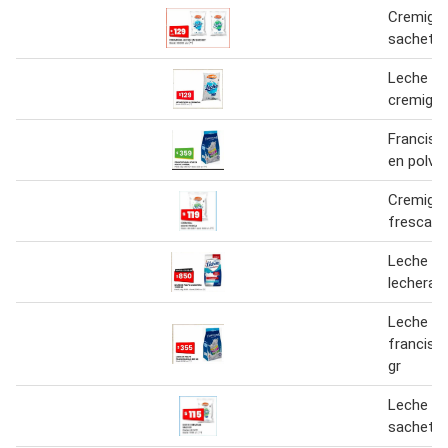
Cremigal
sachet
Leche fr
cremigal
Francisc
en polvo
Cremigal
fresca
Leche en
lechera
Leche en
francisc
gr
Leche cr
sachet