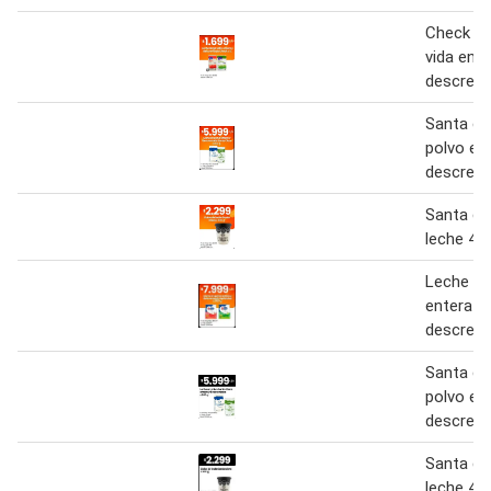
Check le
vida ente
descrema
Santa cl
polvo en
descrem
Santa cl
leche 40
Leche en
entera y
descrem
Santa cl
polvo en
descrem
Santa cl
leche 40