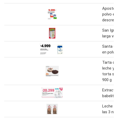
Apostole
polvo en
descrem
San Igna
larga vida
Santa Cl
en polvo
Tarta de
leche y 
torta sel
900 g
Extracto
babelito
Leche ch
las 3 niñ