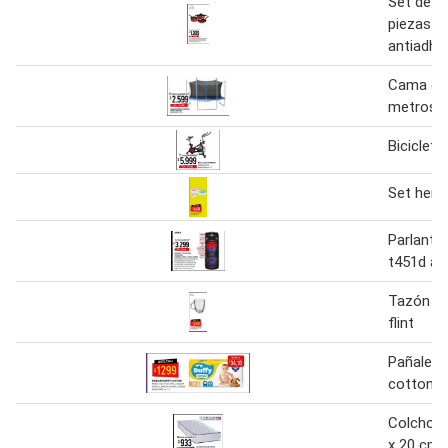
Set de c
piezas
antiadhe
Cama elá
metros
Bicicleta
Set herm
Parlante
t451d ai
Tazón a
flint
Pañales 
cotton
Colchon 
x 20 cm