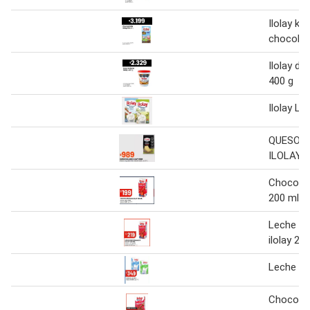
Ilolay kid
chocolat
Ilolay du
400 g
Ilolay Le
QUESO 
ILOLAY 4
Chocolat
200 ml
Leche ch
ilolay 20
Leche ilo
Chocolat