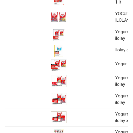
1 lt
YOGURE
ILOLAY
Yogures 
ilolay
Ilolay c
Yogur ilo
Yogures 
ilolay
Yogures 
ilolay
Yogures 
ilolay x 1
Yogures i