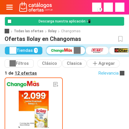
!
Descarga nuestra aplicación 📲
Todas las ofertas
Ilolay
Changomas
Ofertas Ilolay en Changomas
Tiendas
1
Filtros
Clásico
Clasica
Agregar
1 de
12 ofertas
Relevancia