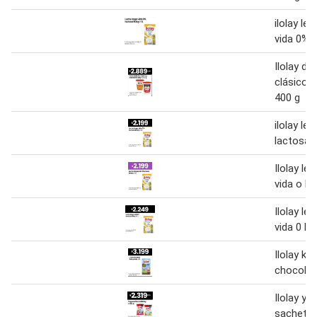
ilolay lec
vida 0% l
Ilolay du
clásico 
400 g
ilolay le
lactosa 1
Ilolay le
vida o la
Ilolay le
vida 0 la
Ilolay kid
chocolat
Ilolay yo
sachet 9