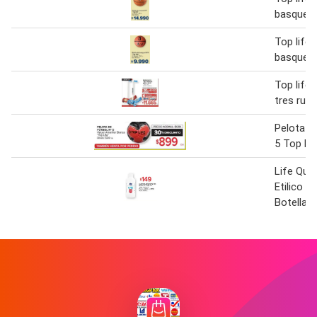
basquet 
Top life 
basquet 
Top life
tres rue
Pelota D
5 Top Li
Life Qual
Etilico A
Botella 