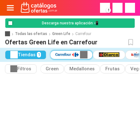
!
Descarga nuestra aplicación 📲
Todas las ofertas
Green Life
Carrefour
Ofertas Green Life en Carrefour
Tiendas
1
Filtros
Green
Medallones
Frutas
Veg