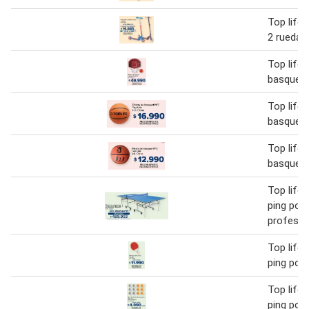
Top life
2 ruedas
Top life 
basquet 
Top life 
basquet 
Top life 
basquet 
Top life
ping pon
profesio
Top life 
ping pon
Top life 
ping pon