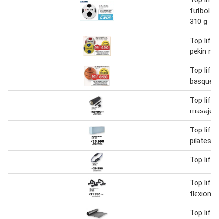
futbol n°
310 g
Top life 
pekin n° 
Top life 
basquet 
Top life 
masaje 3
Top life 
pilates
Top life 
Top life 
flexiones
Top life