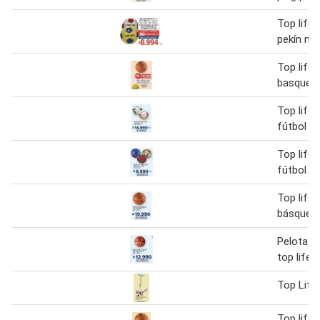
Top life 
pekín n° 
Top life 
basquet 
Top life 
fútbol n°
Top life 
fútbol n
Top life 
básquet 
Pelota d
top life n
Top Life
Top life 