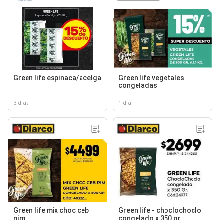
Green life espinaca/acelga
Green life vegetales
congeladas
3 días
1 día
Green life mix choc ceb
Green life - choclochoclo
pim
congelado x 350 gr.