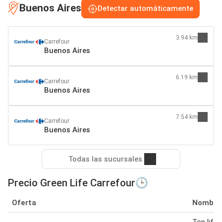
Buenos Aires
Detectar automáticamente
3.94 km
Carrefour
Buenos Aires
6.19 km
Carrefour
Buenos Aires
7.54 km
Carrefour
Buenos Aires
Todas las sucursales
Precio Green Life Carrefour🕒
Oferta
Nombre
Top life 