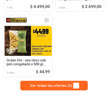
cód:24977
$ 4.499,00
$ 2.699,00
1 día
2 días
Green life - mix choc ceb
pim congelado x 500 gr
cód: 40322
$ 44,99
2 días
Ver todas las ofertas (5)