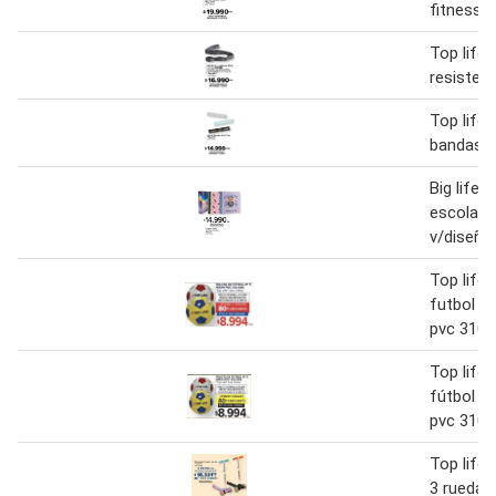
fitness
Top life
resistenc
Top life 
bandas
Big life 
escolar 3
v/diseño
Top life 
futbol nº
pvc 310 
Top life 
fútbol n°
pvc 310 
Top life
3 ruedas