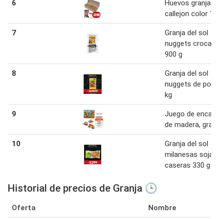
6
Huevos granja el
callejon color 12
7
Granja del sol
nuggets crocan
900 g
8
Granja del sol
nuggets de pollo
kg
9
Juego de encast
de madera, granj
10
Granja del sol
milanesas soja t
caseras 330 g
Historial de precios de Granja 🕒
Oferta
Nombre