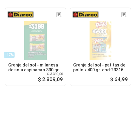
-17%
Granja del sol - milanesa
Granja del sol - patitas de
de soja espinaca x 330 gr.
pollo x 400 gr. cod:23316
$ 3.399,00
c uevo 23319
$ 2.809,09
$ 64,99