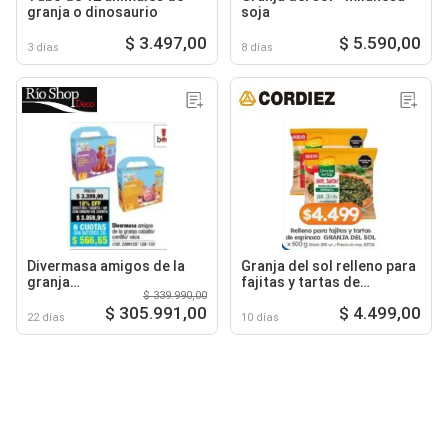
granja o dinosaurio
soja
$ 3.497,00
$ 5.590,00
3 días
8 días
Divermasa amigos de la
Granja del sol relleno para
granja
fajitas y tartas de
$ 339.990,00
caballo/cerdito/vaca
espinaca
$ 305.991,00
$ 4.499,00
22 días
10 días