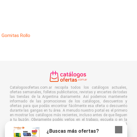
Gomitas Rollo
Catalogosofertas.com.ar recopila todos los catálogos actuales,
ofertas semanales, folletos publicitarios, revistas y encartes de todas
las tiendas de la Argentina diariamente. Así podemos mantenerte
informado de las promociones de los catálogos, descuentos y
ofertas para que podás encontrar fácilmente esa oferta o descuento
durante las gangas en tu área. A menudo nuestro portal es el primero
en mostrar los catálogos más recientes, incluso antes de que lleguen
a tu buzón. Obviamente podés verlos en el trabajo, escuela o en la
tienda. Agregá Catalogosofertas.com.ar a tus favoritos y ahorrá
muchísimo tiempo y dinero. Además, al leer folletos digitales
¿Buscas más ofertas?
contribuís a reducir el desperdicio de papel, lo cual es bueno para el