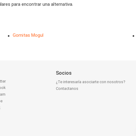
ares para encontrar una alternativa.
Gomitas Mogul
Socios
tter
¿Te interesaría asociarte con nosotros?
ook
Contactanos
ram
be
k