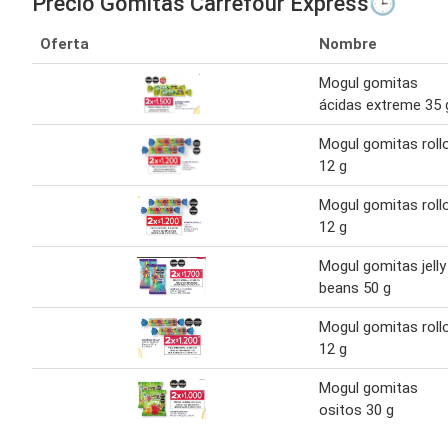
Precio Gomitas Carrefour Express🕒
Oferta
Nombre
Mogul gomitas
ácidas extreme 35 
Mogul gomitas roll
12 g
Mogul gomitas roll
12 g
Mogul gomitas jelly
beans 50 g
Mogul gomitas roll
12 g
Mogul gomitas
ositos 30 g