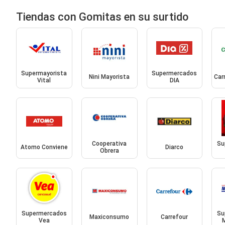
Tiendas con Gomitas en su surtido
Supermayorista
Supermercados
Nini Mayorista
Car
Vital
DIA
Cooperativa
Su
Atomo Conviene
Diarco
Obrera
Supermercados
Su
Maxiconsumo
Carrefour
Vea