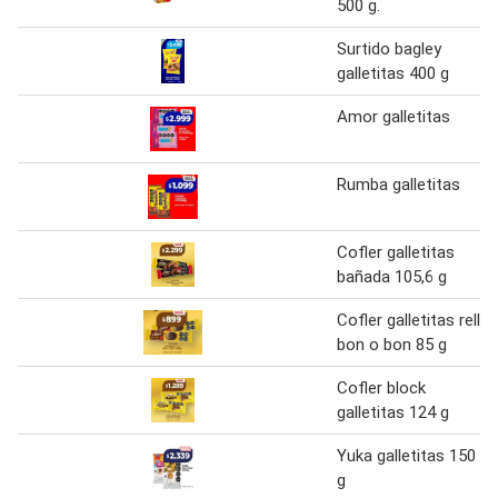
500 g.
Surtido bagley
galletitas 400 g
Amor galletitas
Rumba galletitas
Cofler galletitas
bañada 105,6 g
Cofler galletitas rell
bon o bon 85 g
Cofler block
galletitas 124 g
Yuka galletitas 150
g