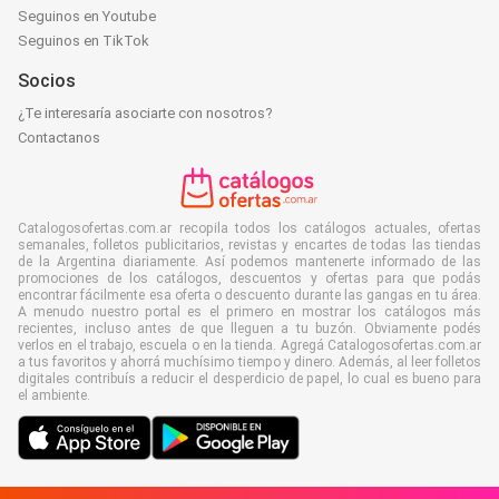
Seguinos en Youtube
Seguinos en TikTok
Socios
¿Te interesaría asociarte con nosotros?
Contactanos
Catalogosofertas.com.ar recopila todos los catálogos actuales, ofertas
semanales, folletos publicitarios, revistas y encartes de todas las tiendas
de la Argentina diariamente. Así podemos mantenerte informado de las
promociones de los catálogos, descuentos y ofertas para que podás
encontrar fácilmente esa oferta o descuento durante las gangas en tu área.
A menudo nuestro portal es el primero en mostrar los catálogos más
recientes, incluso antes de que lleguen a tu buzón. Obviamente podés
verlos en el trabajo, escuela o en la tienda. Agregá Catalogosofertas.com.ar
a tus favoritos y ahorrá muchísimo tiempo y dinero. Además, al leer folletos
digitales contribuís a reducir el desperdicio de papel, lo cual es bueno para
el ambiente.