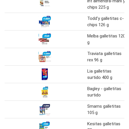
int almendra-mani y
chips 225 g
Todd'y galletitas c-
chips 126 g
Melba galletitas 120
g
Traviata galletitas
rex 96 g
Lia galletitas
surtido 400 g
Bagley - galletitas
surtido
Smams galletitas
105 g
Kesitas galletitas