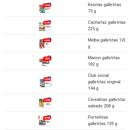
Kesitas galletitas
75 g
Cachafaz galletitas
225 g
Melba galletitas 120
g
Manon galletitas
182 g
Club social
galletitas original
144 g
Cerealitas galletitas
salvado 208 g
Porteñitas
galletitas 139 g