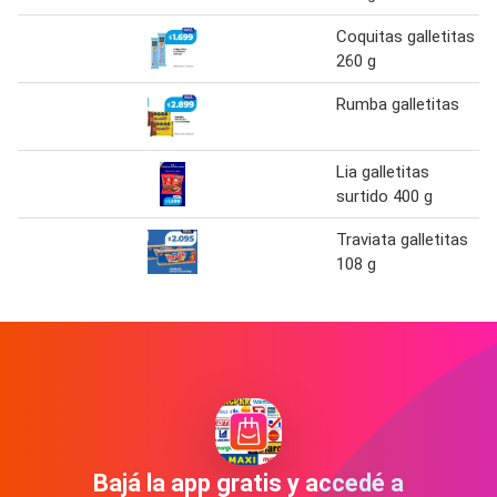
Coquitas galletitas
260 g
Rumba galletitas
Lia galletitas
surtido 400 g
Traviata galletitas
108 g
Bajá la app gratis y accedé a