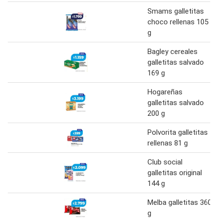
Smams galletitas
choco rellenas 105
g
Bagley cereales
galletitas salvado
169 g
Hogareñas
galletitas salvado
200 g
Polvorita galletitas
rellenas 81 g
Club social
galletitas original
144 g
Melba galletitas 360
g