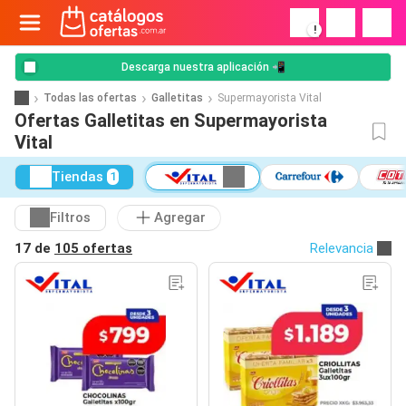
!
Descarga nuestra aplicación 📲
Todas las ofertas
Galletitas
Supermayorista Vital
Ofertas Galletitas en Supermayorista
Vital
Tiendas
1
Filtros
Agregar
17 de
105 ofertas
Relevancia