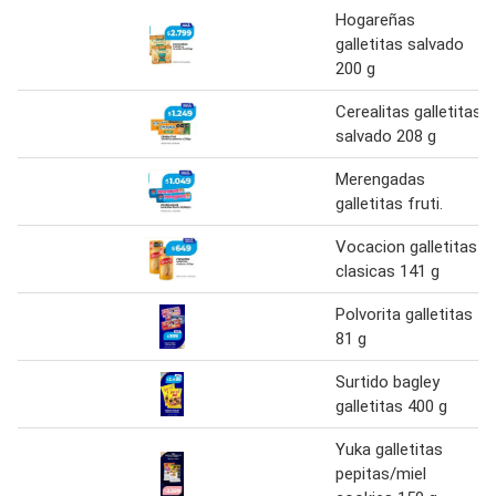
Hogareñas
galletitas salvado
200 g
Cerealitas galletitas
salvado 208 g
Merengadas
galletitas fruti.
Vocacion galletitas
clasicas 141 g
Polvorita galletitas
81 g
Surtido bagley
galletitas 400 g
Yuka galletitas
pepitas/miel