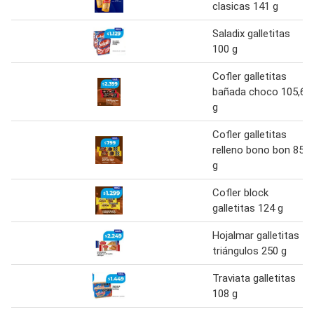
clasicas 141 g
Saladix galletitas
100 g
Cofler galletitas
bañada choco 105,6
g
Cofler galletitas
relleno bono bon 85
g
Cofler block
galletitas 124 g
Hojalmar galletitas
triángulos 250 g
Traviata galletitas
108 g