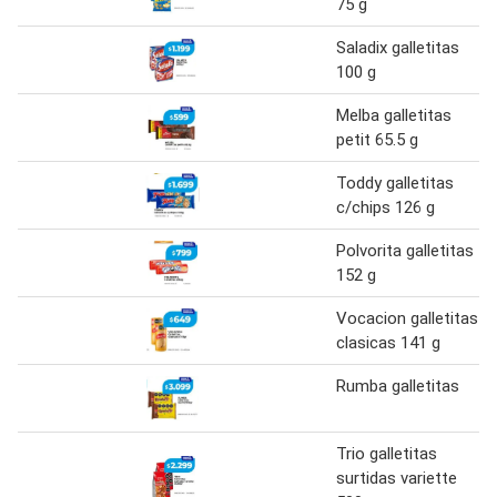
75 g
Saladix galletitas
100 g
Melba galletitas
petit 65.5 g
Toddy galletitas
c/chips 126 g
Polvorita galletitas
152 g
Vocacion galletitas
clasicas 141 g
Rumba galletitas
Trio galletitas
surtidas variette