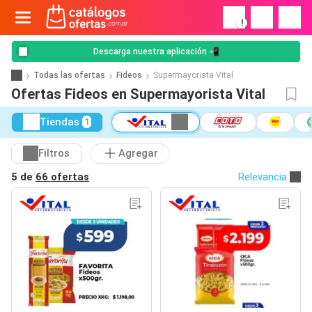
!
Descarga nuestra aplicación 📲
Todas las ofertas
Fideos
Supermayorista Vital
Ofertas Fideos en Supermayorista Vital
Tiendas
1
Filtros
Agregar
5 de
66 ofertas
Relevancia