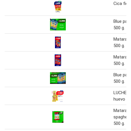
Cica fide
Blue pat
500 g.
Matarazz
500 g.
Matarazz
500 g.
Blue pat
500 g.
LUCHETTI
huevo x5
Matarazz
spaghett
500 g.