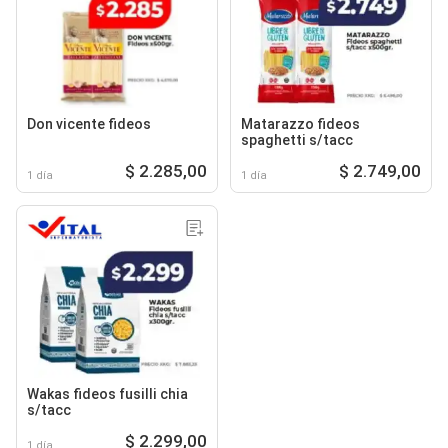
Don vicente fideos
Matarazzo fideos
spaghetti s/tacc
$ 2.285,00
$ 2.749,00
1 día
1 día
Wakas fideos fusilli chia
s/tacc
$ 2.299,00
1 día