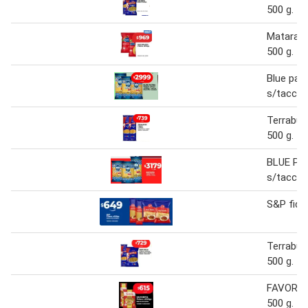
500 g.
Matarazz
500 g.
Blue pat
s/tacc 5
Terrabus
500 g.
BLUE PA
s/tacc 5
S&P fide
Terrabus
500 g.
FAVORIT
500 g.