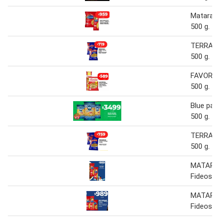
Matarazz
500 g.
TERRABU
500 g.
FAVORIT
500 g.
Blue pat
500 g.
TERRABU
500 g.
MATARA
Fideos x
MATARA
Fideos x