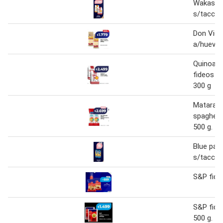
Wakas fid
s/tacc 3
Don Vice
a/huevo 
Quinoa 
fideos fu
300 g
Matarazz
spaghett
500 g.
Blue pat
s/tacc 5
S&P fide
S&P fide
500 g.