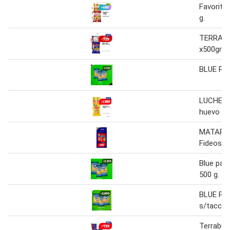
Favorita
g.
TERRABU
x500grs
BLUE PA
LUCHETTI
huevo x5
MATARA
Fideos x
Blue pat
500 g.
BLUE PA
s/tacc 5
Terrabus