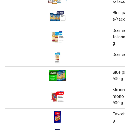
s/tacc 3
Blue pat
s/tacc 5
Don vice
tallarin 
g.
Don vice
Blue pat
500 g.
Matarazz
moño y c
500 g.
Favorita
g.