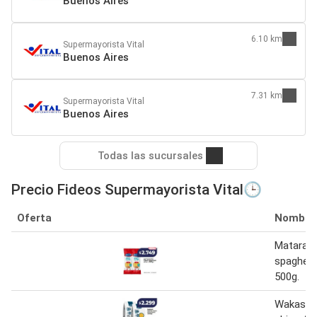
Buenos Aires
6.10 km
Supermayorista Vital
Buenos Aires
7.31 km
Supermayorista Vital
Buenos Aires
Todas las sucursales
Precio Fideos Supermayorista Vital🕒
Oferta
Nombre
Matarazz
spaghett
500g.
Wakas fid