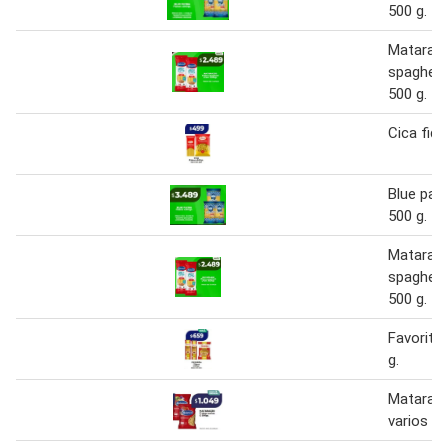
500 g.
Matarazz
spaghett
500 g.
Cica fide
Blue pat
500 g.
Matarazz
spaghett
500 g.
Favorita
g.
Matarazz
varios 50