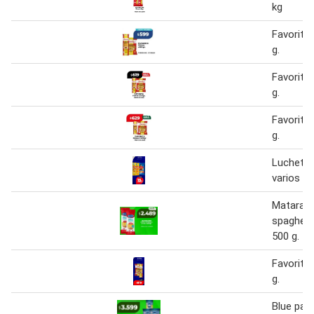
kg
Favorita
g.
Favorita
g.
Favorita
g.
Luchetti
varios
Matarazz
spaghett
500 g.
Favorita
g.
Blue pat