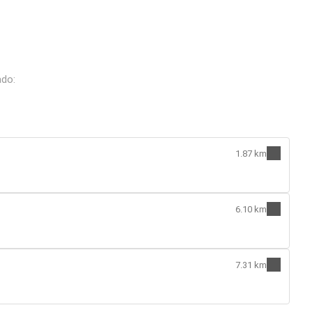
ado:
1.87 km
6.10 km
7.31 km