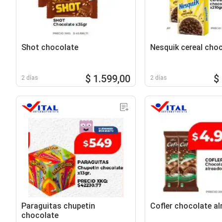
Shot chocolate
Nesquik cereal cho
$ 1.599,00
$
2 días
2 días
Paraguitas chupetin
Cofler chocolate al
chocolate