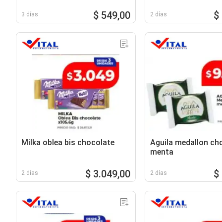
$ 549,00
$
3 días
2 días
Milka oblea bis chocolate
Aguila medallon ch
menta
$ 3.049,00
$
2 días
2 días