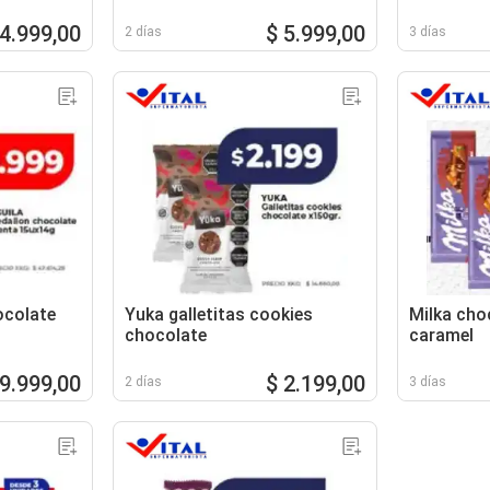
 4.999,00
$ 5.999,00
2 días
3 días
ocolate
Yuka galletitas cookies
Milka cho
chocolate
caramel
 9.999,00
$ 2.199,00
2 días
3 días