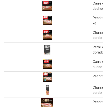
Carré de
deshuesa
Pechito 
kg
Churrasq
cerdo kg
Pernil de
dorado
Carre de
hueso
Pechito 
Churrasq
cerdo kg
Pechito 