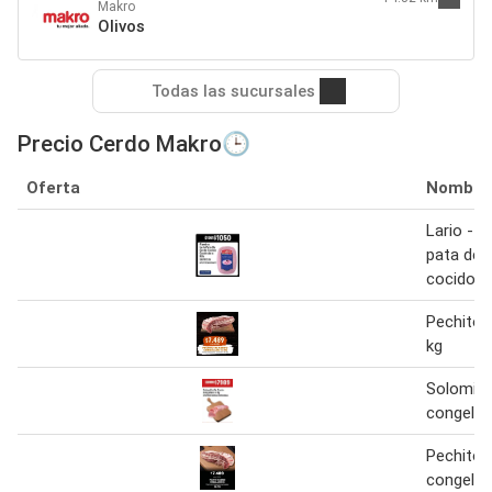
Makro
Olivos
Todas las sucursales
Precio Cerdo Makro🕒
Oferta
Nombre
Lario - f
pata de 
cocido c
Pechito 
kg
Solomill
congelad
Pechito 
congela