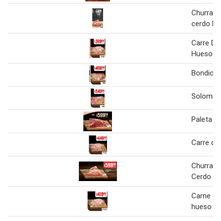
Churrasq
cerdo kg
Carre De
Hueso
Bondiola
Solomill
Paleta d
Carre de
Churrasq
Cerdo
Carne de
hueso