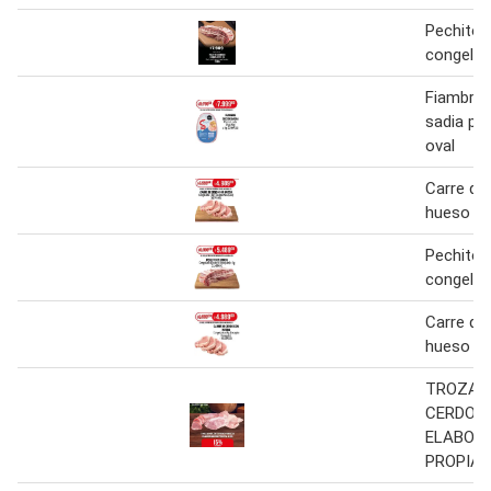
Pechito 
congelad
Fiambre 
sadia pa
oval
Carre de
hueso
Pechito 
congela
Carre de
hueso
TROZAD
CERDO 
ELABOR
PROPIA 