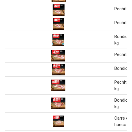
Pechito 
Pechito 
Bondiola
kg
Pechito 
Bondiola
Pechito 
kg
Bondiola
kg
Carré de
hueso x 