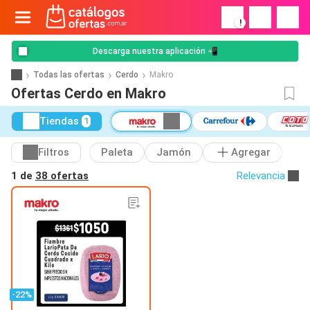
!
Descarga nuestra aplicación 📲
Todas las ofertas
Cerdo
Makro
Ofertas Cerdo en Makro
Tiendas
1
Filtros
Paleta
Jamón
Agregar
1 de
38 ofertas
Relevancia
-22%