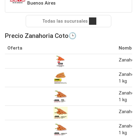
Buenos Aires
Todas las sucursales
Precio Zanahoria Coto🕒
Oferta
Nombre
Zanahori
Zanahori
1 kg
Zanahori
1 kg
Zanahori
Zanahori
1 kg