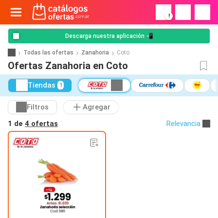
!
Descarga nuestra aplicación 📲
Todas las ofertas
Zanahoria
Coto
Ofertas Zanahoria en Coto
Tiendas
1
Filtros
Agregar
1 de
4 ofertas
Relevancia