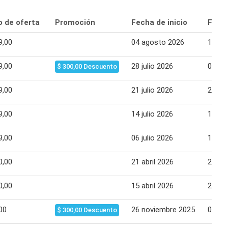
o de oferta
Promoción
Fecha de inicio
Fecha
9,00
04 agosto 2026
12 ag
9,00
28 julio 2026
03 ag
$ 300,00 Descuento
9,00
21 julio 2026
27 jul
9,00
14 julio 2026
14 jul
9,00
06 julio 2026
13 jul
0,00
21 abril 2026
28 abr
0,00
15 abril 2026
20 abr
00
26 noviembre 2025
02 di
$ 300,00 Descuento