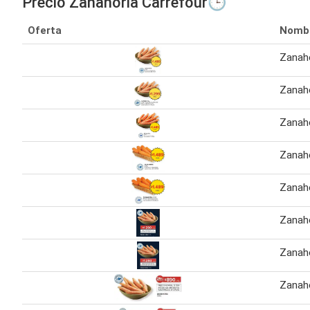
Precio Zanahoria Carrefour🕒
Oferta
Nomb
Zanaho
Zanaho
Zanaho
Zanaho
Zanaho
Zanaho
Zanaho
Zanaho