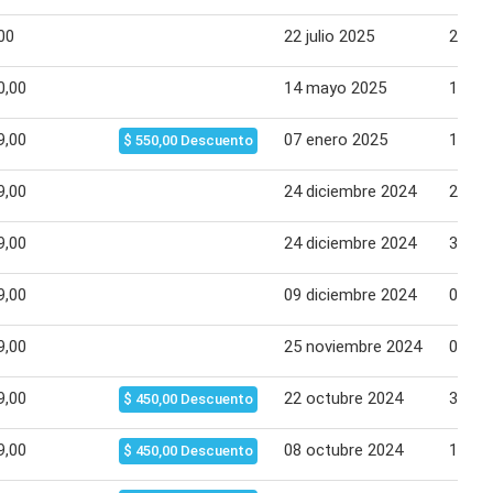
00
22 julio 2025
28 jul
0,00
14 mayo 2025
19 ma
9,00
07 enero 2025
13 en
$ 550,00 Descuento
9,00
24 diciembre 2024
24 di
9,00
24 diciembre 2024
30 di
9,00
09 diciembre 2024
09 di
9,00
25 noviembre 2024
02 di
9,00
22 octubre 2024
30 oc
$ 450,00 Descuento
9,00
08 octubre 2024
14 oc
$ 450,00 Descuento