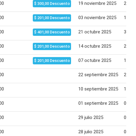
00
19 noviembre 2025
25 no
$ 300,00 Descuento
00
03 noviembre 2025
12 no
$ 201,00 Descuento
00
21 octubre 2025
31 oc
$ 401,00 Descuento
00
14 octubre 2025
21 oc
$ 201,00 Descuento
00
07 octubre 2025
14 oc
$ 201,00 Descuento
00
22 septiembre 2025
22 se
00
10 septiembre 2025
17 se
00
01 septiembre 2025
09 se
00
29 julio 2025
04 ag
00
28 julio 2025
04 ag