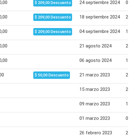
0,00
24 septiembre 2024
01 oc
$ 209,00 Descuento
0,00
18 septiembre 2024
23 se
$ 209,00 Descuento
0,00
04 septiembre 2024
10 se
$ 209,00 Descuento
0,00
21 agosto 2024
27 ag
0,00
06 agosto 2024
12 ag
00
21 marzo 2023
27 ma
$ 50,00 Descuento
15 marzo 2023
20 ma
09 marzo 2023
14 ma
01 marzo 2023
08 ma
26 febrero 2023
28 fe