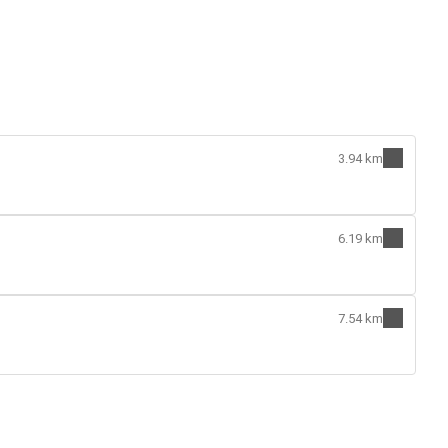
3.94 km
6.19 km
7.54 km