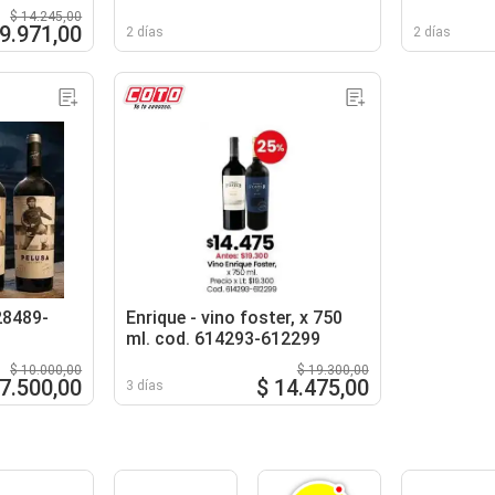
$ 14.245,00
 9.971,00
2 días
2 días
28489-
Enrique - vino foster, x 750
ml. cod. 614293-612299
$ 10.000,00
$ 19.300,00
 7.500,00
$ 14.475,00
3 días