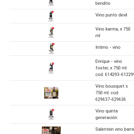
bendito
Vino punto devil
Vino karma, x 750
ml
Intimo - vino
Enrique - vino
foster, x 750 ml.
cod. 614293-61229
Vino bousquet x
750 ml. cod.
629637-629636
Vino quinta
generación
Salentein vino barre