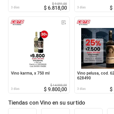
$ 9.091,00
$ 6.818,00
$
3 días
3 días
Vino karma, x 750 ml
Vino pelusa, cod. 6
628490
$ 14.000,00
$ 9.800,00
$
3 días
3 días
Tiendas con Vino en su surtido