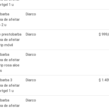
tgel 1 u
obarba
Diarco
a de afeitar
 2 u
te prestobarba
Diarco
$ 999,
a de afeitar
rip móvil
obarba
Diarco
a de afeitar
rip rosa aloe
os
barba 3
Diarco
$ 1.45
a de afeitar
tgel 1 u
obarba
Diarco
a de afeitar