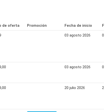
o de oferta
Promoción
Fecha de inicio
Fecha
9
03 agosto 2026
08 ag
9,00
03 agosto 2026
07 ag
9,00
20 julio 2026
24 jul