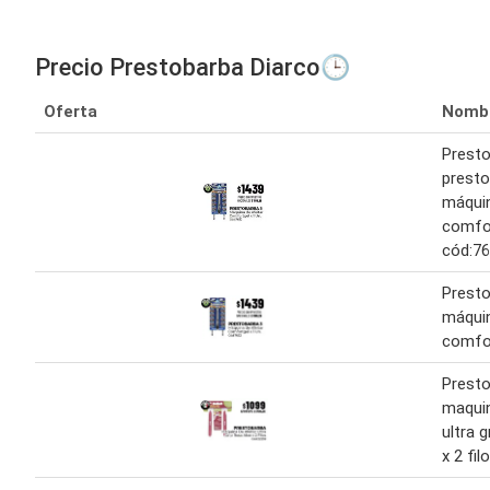
Precio Prestobarba Diarco🕒
Oferta
Nomb
Presto
presto
máquin
comfor
cód:7
Presto
máquin
comfo
Prest
maquin
ultra g
x 2 fil