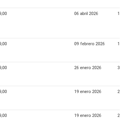
9,00
06 abril 2026
10 abr
9,00
09 febrero 2026
13 fe
9,00
26 enero 2026
30 en
9,00
19 enero 2026
23 en
9,00
19 enero 2026
23 en