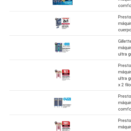
comfor
Prest
máquin
cuerpo
Gillet
máquin
ultra g
Prest
máquin
ultra g
x 2 fil
Presto
máquin
comfor
Prest
máquin