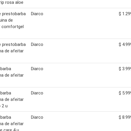
rip rosa aloe
te prestobarba
Diarco
$ 1.29
ina de
r comfortgel
te prestobarba
Diarco
$ 4.99
a de afeitar
obarba
Diarco
$ 3.99
a de afeitar
obarba
Diarco
$ 5.99
a de afeitar
 2 u
obarba
Diarco
$ 8.99
a de afeitar
e care 4 u.