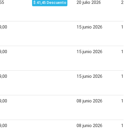
55
20 julio 2026
24 jul
$ 41,45 Descuento
9,00
15 junio 2026
19 ju
9,00
15 junio 2026
19 ju
9,00
15 junio 2026
19 ju
9,00
08 junio 2026
12 ju
9,00
08 junio 2026
12 ju