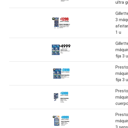
ultra g
Gillet
3 máqu
afeita
1 u
Gillet
máquin
fija 3 u
Prest
máquin
fija 3 u
Prest
máquin
cuerpo
Prest
máquin
3 sens