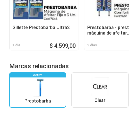
Gillette Prestobarba Ultra2
Prestobarba - pres
máquina de afeitar
comfortgel x 1 un.
$ 4.599,00
1 día
2 días
Marcas relacionadas
activo
Clear
Prestobarba