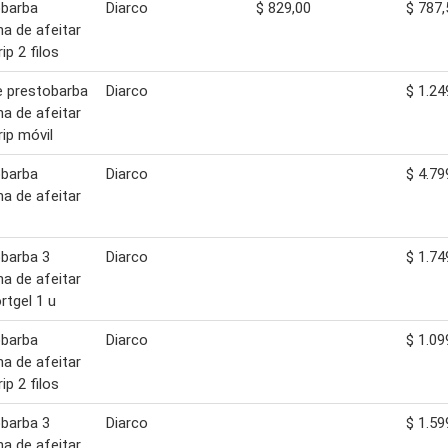
obarba
Diarco
$ 829,00
$ 787,
a de afeitar
rip 2 filos
te prestobarba
Diarco
$ 1.24
a de afeitar
rip móvil
obarba
Diarco
$ 4.79
a de afeitar
barba 3
Diarco
$ 1.74
a de afeitar
tgel 1 u
obarba
Diarco
$ 1.09
a de afeitar
rip 2 filos
barba 3
Diarco
$ 1.59
a de afeitar