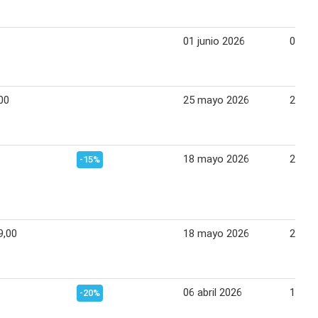
01 junio 2026
06 ju
00
25 mayo 2026
29 ma
18 mayo 2026
22 ma
-15%
9,00
18 mayo 2026
22 ma
06 abril 2026
10 abr
-20%