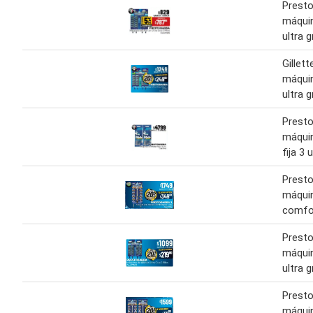
Prest
máquin
ultra g
Gillet
máquin
ultra g
Prest
máquin
fija 3 u
Presto
máquin
comfor
Prest
máquin
ultra g
Presto
máquin