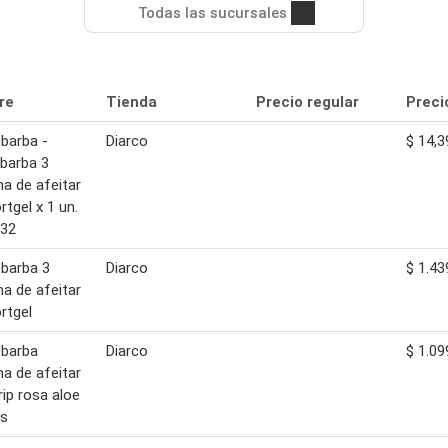
Todas las sucursales
re
Tienda
Precio regular
Preci
barba -
Diarco
$ 14,3
barba 3
a de afeitar
tgel x 1 un.
632
barba 3
Diarco
$ 1.43
a de afeitar
rtgel
obarba
Diarco
$ 1.09
a de afeitar
rip rosa aloe
os