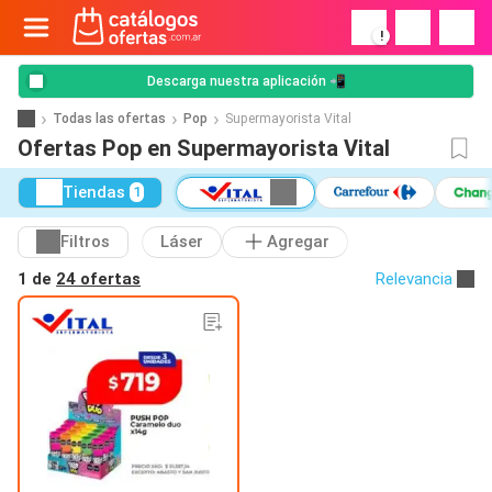
!
Descarga nuestra aplicación 📲
Todas las ofertas
Pop
Supermayorista Vital
Ofertas Pop en Supermayorista Vital
Tiendas
1
Filtros
Láser
Agregar
1 de
24 ofertas
Relevancia