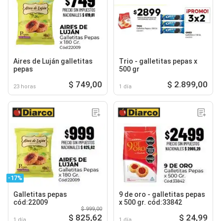
Aires de Luján galletitas
Trio - galletitas pepas x
pepas
500 gr
$ 749,00
$ 2.899,00
23 horas
1 día
-17%
Galletitas pepas
9 de oro - galletitas pepas
cód:22009
x 500 gr. cód:33842
$ 999,00
$ 825,62
$ 24,99
1 día
1 día