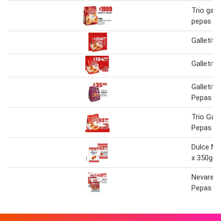
Trio gall
pepas 50
Galletita
Galletita
Galletita
Pepas x 2
Trio Gall
Pepas x 
Dulce M
x 350gr
Nevares 
Pepas x 