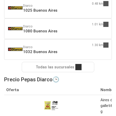
0.48 km
Diarco
1025 Buenos Aires
1.01 km
Diarco
1080 Buenos Aires
1.30 km
Diarco
1032 Buenos Aires
Todas las sucursales
Precio Pepas Diarco🕒
Oferta
Nombre
Aires de 
galletita
g