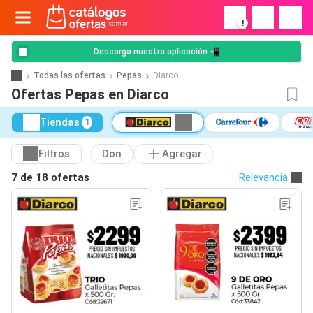
!
Descarga nuestra aplicación 📲
Todas las ofertas
Pepas
Diarco
Ofertas Pepas en Diarco
Tiendas
1
Filtros
Don
Agregar
7 de
18 ofertas
Relevancia