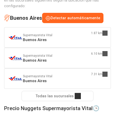
en las sucursales siguientes según la ubicación que has
configurado:
Buenos Aires
Detectar automáticamente
1.87 km
Supermayorista Vital
Buenos Aires
6.10 km
Supermayorista Vital
Buenos Aires
7.31 km
Supermayorista Vital
Buenos Aires
Todas las sucursales
Precio Nuggets Supermayorista Vital🕒