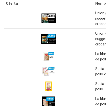
Oferta
Nombre
Union ga
nuggets 
crocante
Union ga
nuggets 
crocante
La blanc
de pollo
Sadia - 
pollo cr
Sadia - 
pollo
La blanc
de pollo 