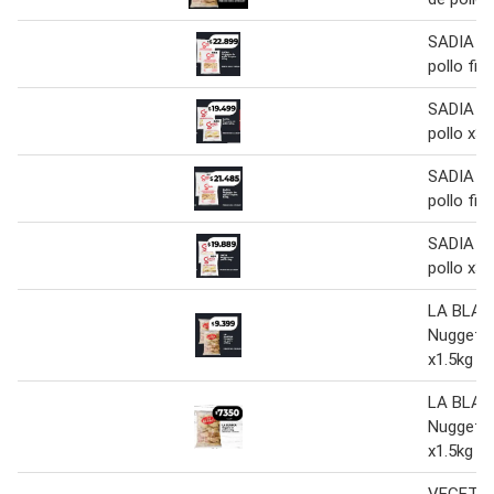
SADIA N
pollo fin
SADIA N
pollo x3k
SADIA N
pollo fin
SADIA N
pollo x3k
LA BLA
Nuggets 
x1.5kg
LA BLA
Nuggets 
x1.5kg