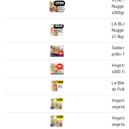
VEGETA
Nuggets 
x300gr
LA BLA
Nuggets 
x1.5kg
Sadia nu
pollo-fin
Vegetale
x300 fr
La Blanc
de Pollo 
Vegetale
vegetale
Vegetale
vegetales