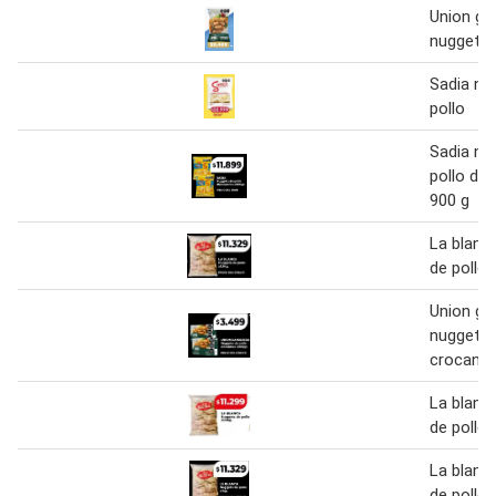
Union ga
nuggets 
Sadia nu
pollo
Sadia nu
pollo din
900 g
La blanc
de pollo 
Union ga
nuggets 
crocante
La blanc
de pollo 
La blanc
de pollo 