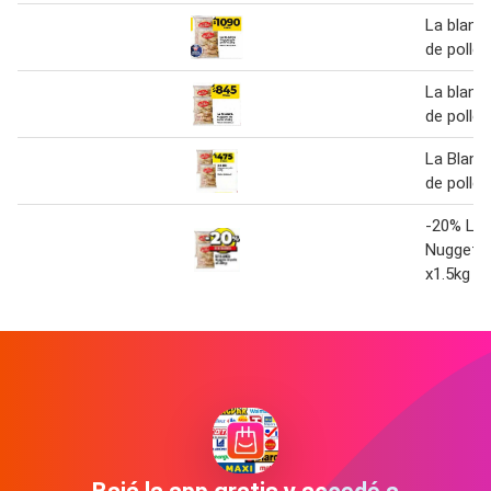
La blanc
de pollo
La blanc
de pollo
La Blanc
de pollo 
-20% La 
Nuggets 
x1.5kg