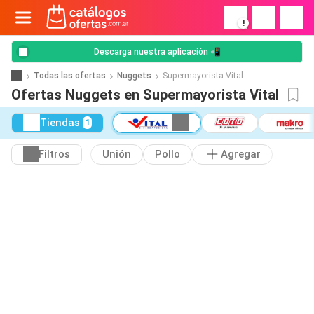
!
Descarga nuestra aplicación 📲
Todas las ofertas
Nuggets
Supermayorista Vital
Ofertas Nuggets en Supermayorista Vital
Tiendas
1
Filtros
Unión
Pollo
Agregar