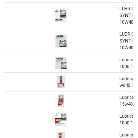
LUBRIC
SYNTIUM
10W40 4
LUBRIC
SYNTIUM
10W40 4
Lubrican
1000 10w
Lubrican
wd40 15
Lubricant
15w40 4l
Lubrican
1000 10w
Lubrican