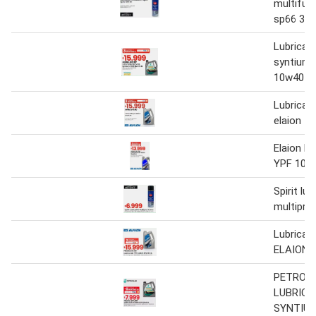
multifunc
sp66 300
Lubrican
syntium 
10w40 4 
Lubrican
elaion 1
Elaion lu
YPF 10W
Spirit lu
multipro
Lubrican
ELAION 1
PETRON
LUBRIC
SYNTIU