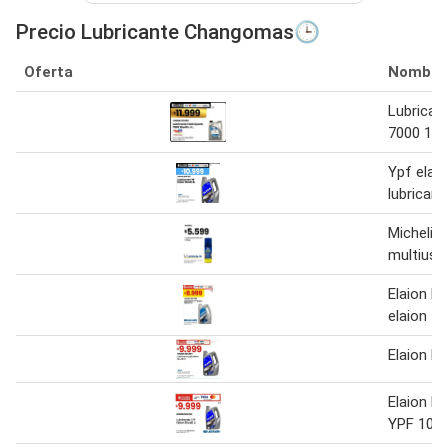
Precio Lubricante Changomas🕒
Oferta
Nombre
Lubrican
7000 10w
Ypf elai
lubricant
Michelin 
multiuso
Elaion lu
elaion 4 l
Elaion lu
Elaion lu
YPF 10w