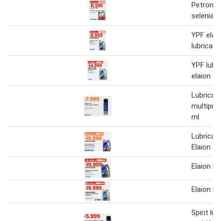
Petronas
selenia
YPF elai
lubricant
YPF lubr
elaion
Lubrican
multipro
ml
Lubrican
Elaion 1
Elaion lu
Elaion lu
Spirit lu