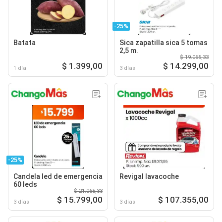
-25%
Batata
Sica zapatilla sica 5 tomas
2,5 m.
$ 19.065,33
$ 1.399,00
$ 14.299,00
1 día
3 días
-25%
Candela led de emergencia
Revigal lavacoche
60 leds
$ 21.065,33
$ 15.799,00
$ 107.355,00
3 días
3 días