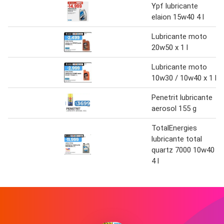
Ypf lubricante
elaion 15w40 4 l
Lubricante moto
20w50 x 1 l
Lubricante moto
10w30 / 10w40 x 1 l
Penetrit lubricante
aerosol 155 g
TotalEnergies
lubricante total
quartz 7000 10w40
4 l