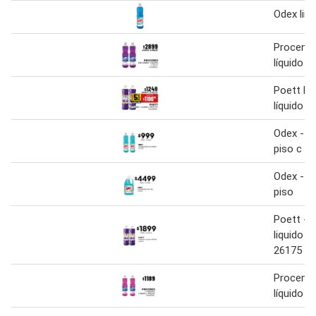
Odex limp
Procenex
líquido 1.
Poett li
líquido 9
Odex - l
piso c u
Odex - l
piso
Poett - l
liquido x
26175
Procenex
líquido 9