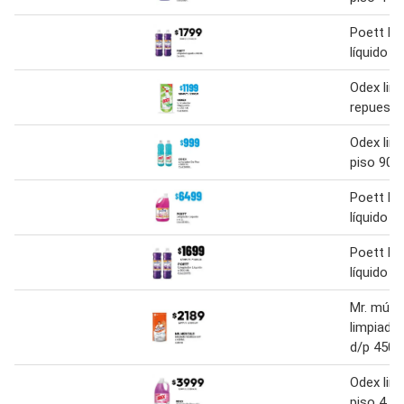
Poett li
líquido 9
Odex lim
repuesto
Odex lim
piso 900
Poett li
líquido
Poett li
líquido 9
Mr. músc
limpiado
d/p 450 
Odex lim
piso 4 l