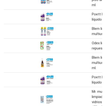
ml
Poett li
líquido 4 
Blem lim
multiuso
Odex lim
repuesto
Blem lim
multiuso 
ml.
Poett li
líquido 4 
Mr. musc
limpiador
vidrios p