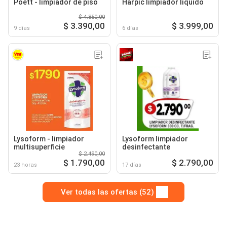
Poett - limpiador de piso
Harpic limpiador líquido
$ 4.850,00
$ 3.390,00
$ 3.999,00
9 días
6 días
Lysoform - limpiador
Lysoform limpiador
multisuperficie
desinfectante
$ 2.490,00
$ 1.790,00
$ 2.790,00
23 horas
17 días
Ver todas las ofertas (52)