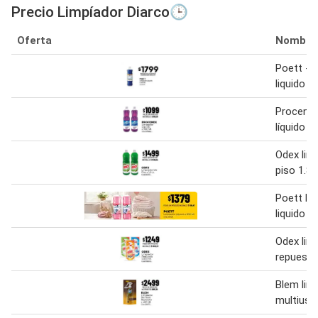
Precio Limpíador Diarco🕒
Oferta
Nombre
Poett - l
liquido 
Procenex
líquido 9
Odex lim
piso 1.8 l
Poett li
liquido 9
Odex lim
repuesto
Blem lim
multiuso