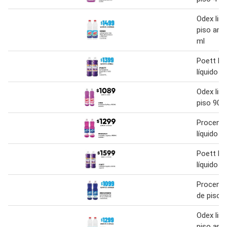
Odex lim
piso amo
ml
Poett li
líquido 9
Odex lim
piso 900
Procenex
líquido 9
Poett li
líquido 9
Procenex
de piso 
Odex lim
piso amo