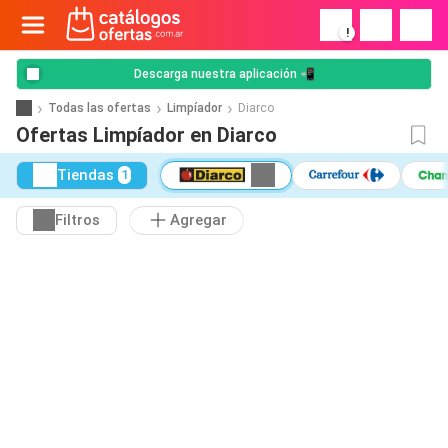
!
Descarga nuestra aplicación 📲
Todas las ofertas
Limpíador
Diarco
Ofertas Limpíador en Diarco
Tiendas
1
Filtros
Agregar