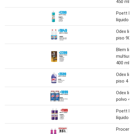
450 ml
Poett li
líquido 9
Odex lim
piso 900
Blem lim
multiuso
400 ml.
Odex lim
piso 4 l
Odex lim
polvo 40
Poett li
líquido 9
Procenex