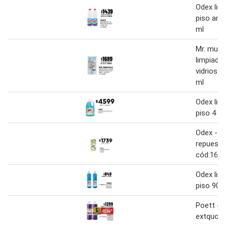
Odex lim
piso amo
ml
Mr. musc
limpiador
vidrios p
ml
Odex lim
piso 4 l
Odex - l
repuesto
cód:168
Odex lim
piso 900
Poett - l
extquote