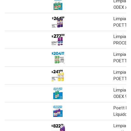
Limpiado
ODEX x 4 
Limpiado
POETT x
Limpiado
PROCENE
Limpiado
POETT X
Limpiado
POETT X
Limpiado
ODEX 90
Poett Li
Líquido 
Limpiador