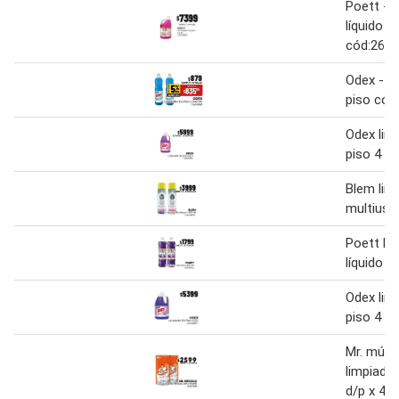
Poett - l
líquido x 4
cód:261
Odex - l
piso cód
Odex lim
piso 4 l
Blem limp
multiuso
Poett li
líquido 9
Odex lim
piso 4 l
Mr. músc
limpiado
d/p x 45