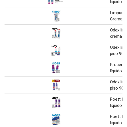
liquido 9
Limpiado
Crema 5
Odex lim
crema 50
Odex lim
piso 900
Procenex
líquido 9
Odex lim
piso 900
Poett li
liquido 9
Poett li
liquido 4 