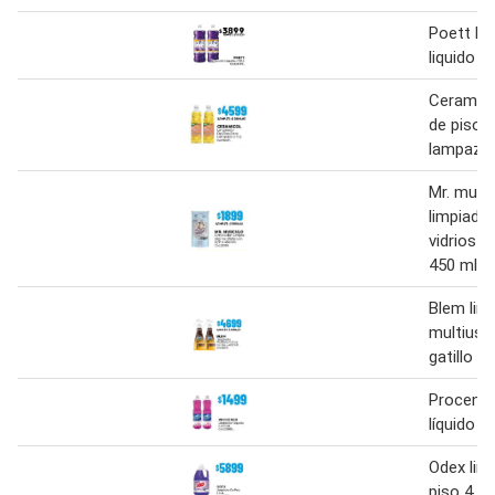
Poett li
liquido 1.
Ceramico
de piso 
lampazo 
Mr. musc
limpiador
vidrios p
450 ml
Blem lim
multiuso 
gatillo 4
Procenex
líquido 9
Odex lim
piso 4 l