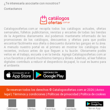
¿Te interesaría asociarte con nosotros?
Contactanos
Catalogosofertas.com.ar recopila todos los catálogos actuales, ofertas
semanales, folletos publicitarios, revistas y encartes de todas las tiendas
de la Argentina diariamente. Así podemos mantenerte informado de las
promociones de los catálogos, descuentos y ofertas para que podás
encontrar fácilmente esa oferta o descuento durante las gangas en tu área.
A menudo nuestro portal es el primero en mostrar los catálogos más
recientes, incluso antes de que lleguen a tu buzón. Obviamente podés
verlos en el trabajo, escuela o en la tienda. Agregá Catalogosofertas.com.ar
a tus favoritos y ahorrá muchísimo tiempo y dinero. Además, al leer folletos
digitales contribuís a reducir el desperdicio de papel, lo cual es bueno para
el ambiente.
Se reservan todos los derechos © Catalogosofertas.com.ar 2026 |
Aviso
legal
|
Términos y condiciones
|
Políticas de privacidad
|
Política de cookies
Ver en App
Catálogos
Ofertas
Favoritos
Guardado