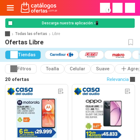
!
Descarga nuestra aplicación 📲
Todas las ofertas
Libre
Ofertas Libre
Tiendas
Filtros
Toalla
Celular
Suave
Agre
20 ofertas
Relevancia