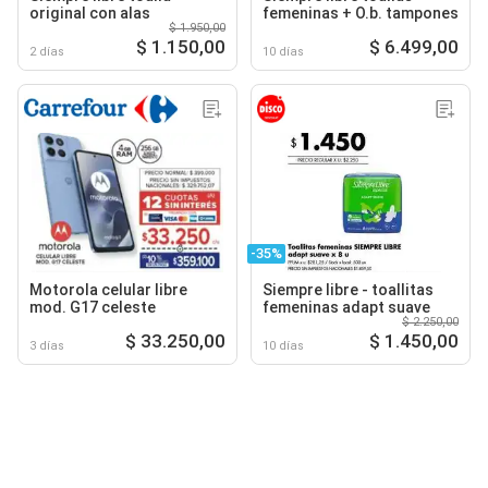
original con alas
femeninas + O.b. tampones
$ 1.950,00
$ 1.150,00
$ 6.499,00
2 días
10 días
-35%
Motorola celular libre
Siempre libre - toallitas
mod. G17 celeste
femeninas adapt suave
$ 2.250,00
$ 33.250,00
$ 1.450,00
3 días
10 días