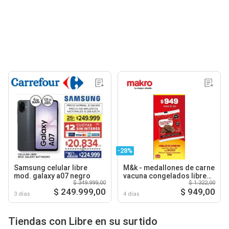
-28%
Samsung celular libre
M&k - medallones de carne
mod. galaxy a07 negro
vacuna congelados libre
$ 349.999,00
$ 1.322,00
de gluten
$ 249.999,00
$ 949,00
3 días
4 días
Tiendas con Libre en su surtido