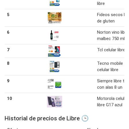
libre
5
Fideos secos lib
de gluten
6
Norton vino libre
malbec 750 ml.
7
Tcl celular libre 9
8
Tecno mobile
celular libre
9
Siempre libre toa
con alas 8 un
10
Motorola celular
libre G17 azul
Historial de precios de Libre 🕒