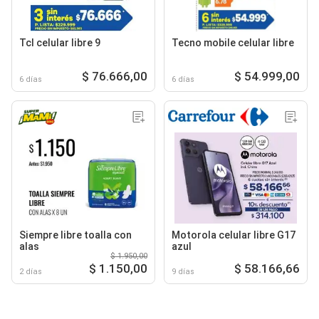
Tcl celular libre 9
Tecno mobile celular libre
$ 76.666,00
$ 54.999,00
6 días
6 días
Siempre libre toalla con
Motorola celular libre G17
alas
azul
$ 1.950,00
$ 1.150,00
$ 58.166,66
2 días
9 días