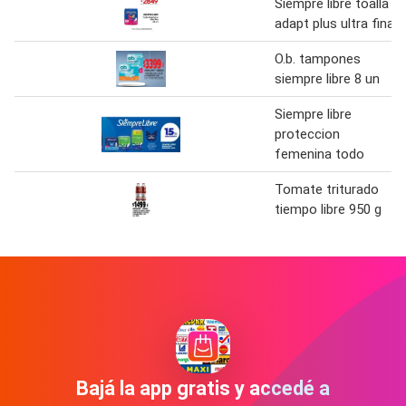
Siempre libre toalla
adapt plus ultra fina
O.b. tampones
siempre libre 8 un
Siempre libre
proteccion
femenina todo
Tomate triturado
tiempo libre 950 g
Bajá la app gratis y accedé a