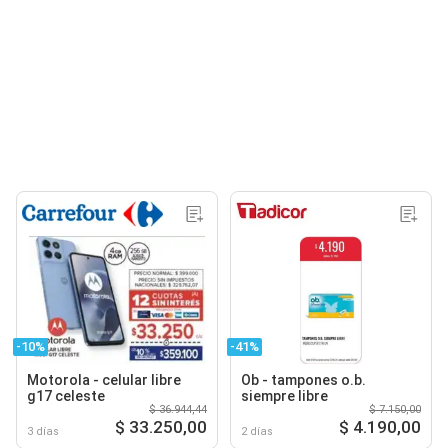
-10%
-41%
Motorola - celular libre
Ob - tampones o.b.
g17 celeste
siempre libre
$ 36.944,44
$ 7.150,00
$ 33.250,00
$ 4.190,00
3 días
2 días