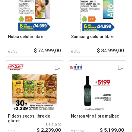
Nubia celular libre
Samsung celular libre
$ 74.999,00
$ 34.999,00
6 días
6 días
Fideos secos libre de
Norton vino libre malbec
gluten
$ 3.210,00
$ 2.239,00
$ 5.199,00
1 día
23 horas