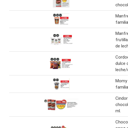
chocol
Manfre
famili
Manfre
frutill
de lec
Cordoo
dulce 
leche/
Momy d
famili
Cindor
chocol
ml.
Chocoa