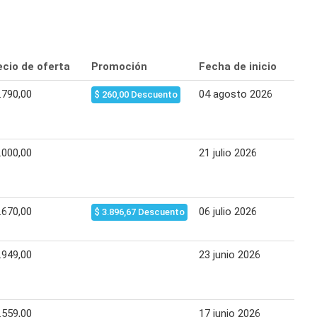
ecio de oferta
Promoción
Fecha de inicio
Fe
.790,00
04 agosto 2026
12
$ 260,00 Descuento
.000,00
21 julio 2026
27
.670,00
06 julio 2026
13
$ 3.896,67 Descuento
.949,00
23 junio 2026
29
.559,00
17 junio 2026
23