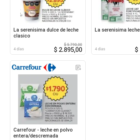
La serenisima dulce de leche
La serenisima leche
clasico
$ 5.790,00
$ 2.895,00
$
4 días
4 días
Carrefour - leche en polvo
entera/descremada