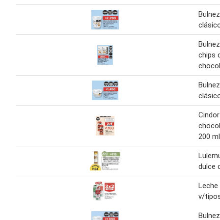
Bulnez
clásic
Bulnez
chips 
chocol
Bulnez
clásic
Cindor
chocol
200 ml
Lulemu
dulce 
Leche 
v/tipos
Bulnez