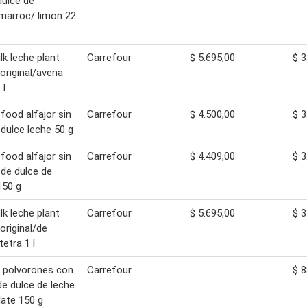
dulce de
marroc/ limon 22
lk leche plant
Carrefour
$ 5.695,00
$ 3
original/avena
 l
food alfajor sin
Carrefour
$ 4.500,00
$ 3
 dulce leche 50 g
food alfajor sin
Carrefour
$ 4.409,00
$ 3
 de dulce de
150 g
lk leche plant
Carrefour
$ 5.695,00
$ 3
original/de
tetra 1 l
 polvorones con
Carrefour
$ 8
de dulce de leche
ate 150 g