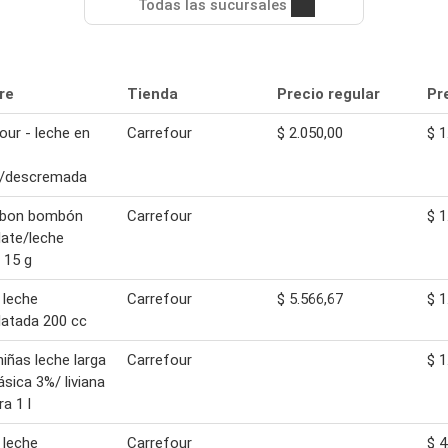
Todas las sucursales
re
Tienda
Precio regular
Pr
our - leche en
Carrefour
$ 2.050,00
$ 1
a/descremada
 bon bombón
Carrefour
$ 1
ate/leche
 15 g
 leche
Carrefour
$ 5.566,67
$ 1
atada 200 cc
niñas leche larga
Carrefour
$ 1
ásica 3%/ liviana
a 1 l
 leche
Carrefour
$ 4