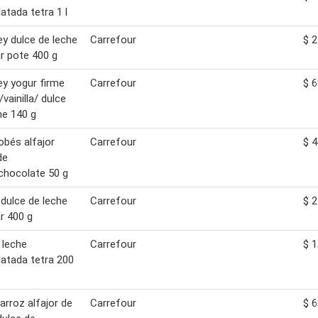
atada tetra 1 l
y dulce de leche
Carrefour
$ 2
ar pote 400 g
y yogur firme
Carrefour
$ 6
a/vainilla/ dulce
he 140 g
bés alfajor
Carrefour
$ 4
de
chocolate 50 g
ulce de leche
Carrefour
$ 2
ar 400 g
 leche
Carrefour
$ 1
atada tetra 200
rroz alfajor de
Carrefour
$ 6