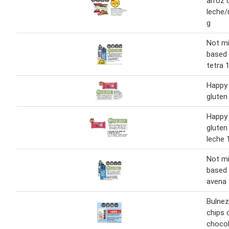
arroz 
leche/
g
Not mi
based 
tetra 1
Happy 
gluten
Happy 
gluten
leche 
Not mi
based 
avena 
Bulnez
chips 
chocol