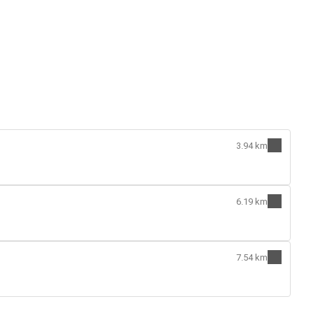
3.94 km
6.19 km
7.54 km