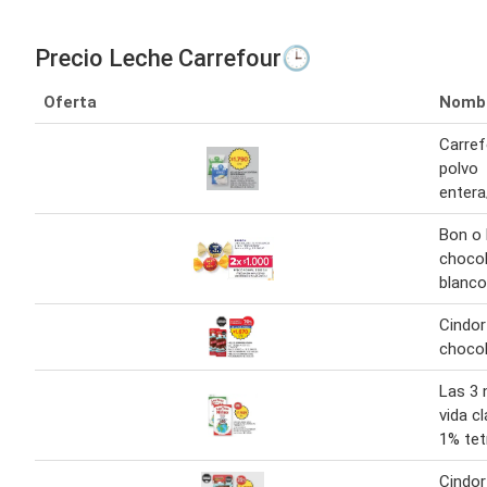
Precio Leche Carrefour🕒
Oferta
Nomb
Carref
polvo
enter
Bon o
chocol
blanco
Cindor
chocol
Las 3 
vida cl
1% tetr
Cindor