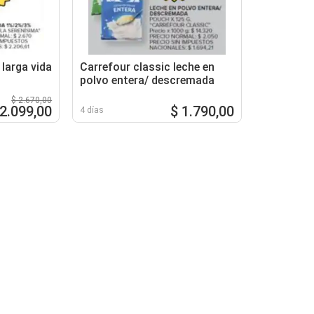
 larga vida
Carrefour classic leche en
polvo entera/ descremada
$ 2.670,00
 2.099,00
$ 1.790,00
4 días