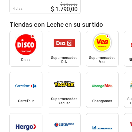
$ 2.050,00
$ 1.790,00
4 días
Tiendas con Leche en su surtido
Supermercados
Supermercados
Disco
N
DIA
Vea
Supermercados
Su
Carrefour
Changomas
Yaguar