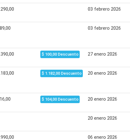
.290,00
03 febrero 2026
09
89,00
03 febrero 2026
09
.390,00
27 enero 2026
02
$ 100,00 Descuento
.183,00
20 enero 2026
26
$ 1.182,00 Descuento
16,00
20 enero 2026
26
$ 104,00 Descuento
20 enero 2026
26
.990,00
06 enero 2026
13