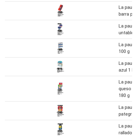
La pauli
barra pra
La pauli
untable 1
La pauli
100 g
La pauli
azul 1 kg
La pauli
queso mu
180 g
La pauli
pategras
La pauli
rallado 1