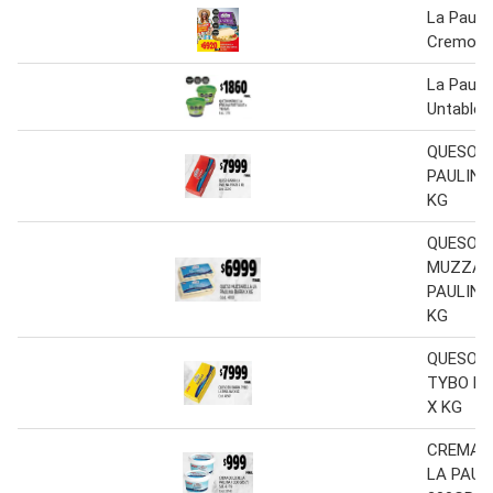
La Pauli
Cremos
La Pauli
Untable 1
QUESO B
PAULINA
KG
QUESO
MUZZAR
PAULINA
KG
QUESO E
TYBO LA
X KG
CREMA D
LA PAUL