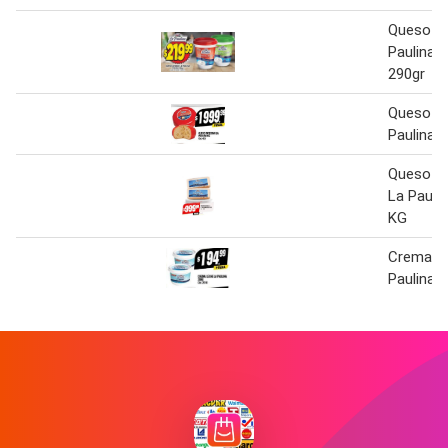
Queso Un
Paulina 
290gr
Queso Pa
Paulina 
Queso Mo
La Paulin
KG
Crema L
Paulina 