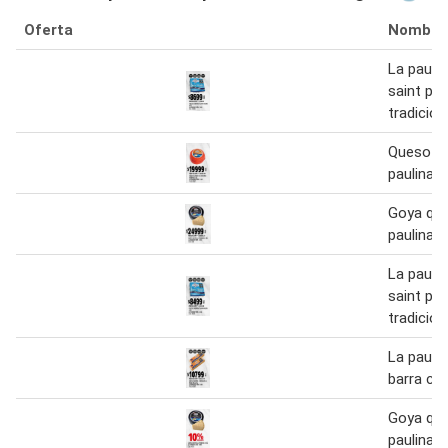
Oferta
Nombre
La pauli
saint pau
tradicion
Queso sa
paulina 1
Goya que
paulina 1
La pauli
saint pau
tradicion
La pauli
barra ch
Goya que
paulina 1