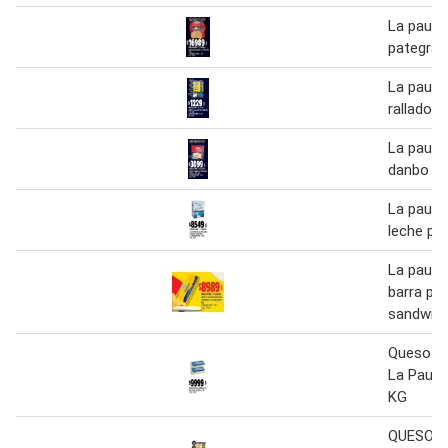
La pauli
pategras
La pauli
rallado 4
La pauli
danbo fe
La paulin
leche po
La pauli
barra pa
sandwich
Queso Mu
La Paulin
KG
QUESO 