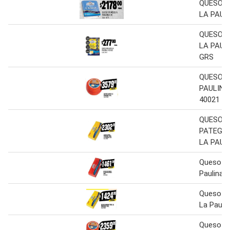
QUESO 
LA PAUL
QUESO 
LA PAUL
GRS
QUESO S
PAULINA 
40021
QUESO 
PATEGRA
LA PAUL
Queso en
Paulina 
Queso Ba
La Paulin
Queso S