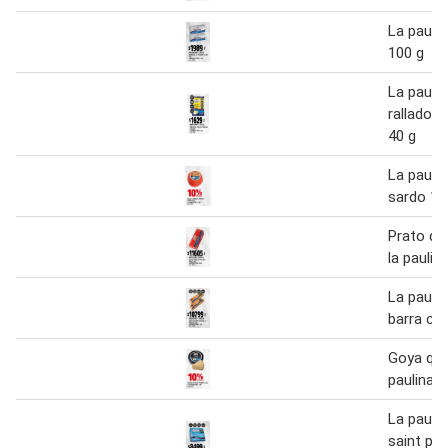
La pauli
100 g
La pauli
rallado t
40 g
La pauli
sardo 1 
Prato qu
la paulin
La pauli
barra ch
Goya que
paulina 1
La pauli
saint pau