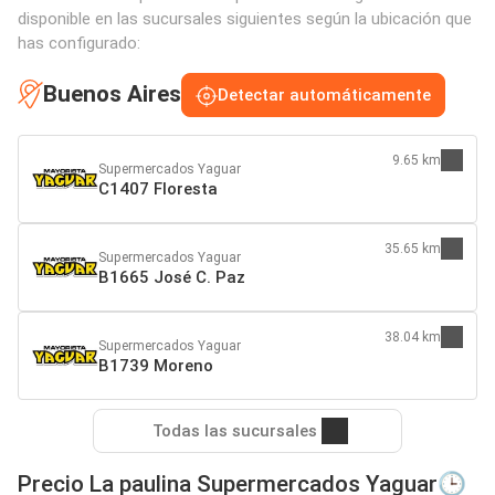
disponible en las sucursales siguientes según la ubicación que
has configurado:
Buenos Aires
Detectar automáticamente
9.65 km
Supermercados Yaguar
C1407 Floresta
35.65 km
Supermercados Yaguar
B1665 José C. Paz
38.04 km
Supermercados Yaguar
B1739 Moreno
Todas las sucursales
Precio La paulina Supermercados Yaguar🕒