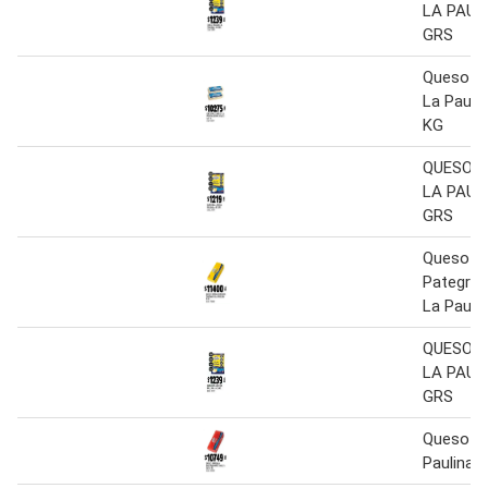
LA PAULI
GRS
Queso Mu
La Paulin
KG
QUESO 
LA PAULI
GRS
Queso Ba
Pategras
La Pauli
QUESO 
LA PAULI
GRS
Queso Ba
Paulina 