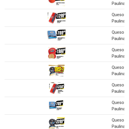
Paulina x
Queso Ba
Paulina P
Queso C
Paulina k
Queso Pa
Paulina k
Queso G
Paulina x
Queso Ba
Paulina P
Queso C
Paulina 
Queso G
Paulina x