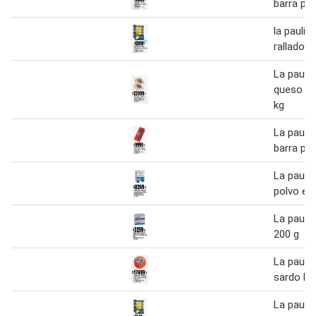
barra pra
la paulin
rallado 4
La pauli
queso re
kg
La pauli
barra pra
La paulin
polvo en
La pauli
200 g
La pauli
sardo ho
La pauli