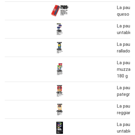
La paulin
queso ba
La pauli
untable 1
La pauli
rallado 1
La pauli
muzzarel
180 g
La pauli
pategras
La pauli
reggianit
La pauli
untable 1