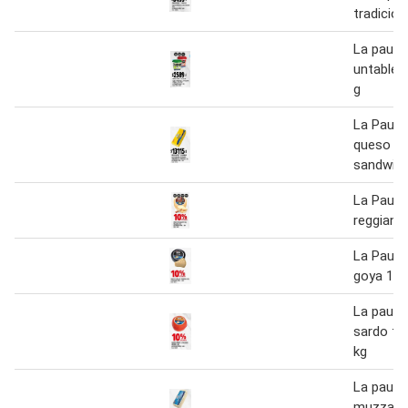
tradicion
La pauli
untable 
g
La Pauli
queso ba
sandwich
La Pauli
reggianit
La Pauli
goya 1 k
La pauli
sardo tra
kg
La pauli
muzzarel