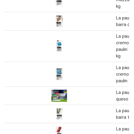
kg
La pauli
barra ch
La pauli
cremoso 
paulin 1
kg
La pauli
cremoso 
paulin 1 
La pauli
queso un
La pauli
barra tyb
La pauli