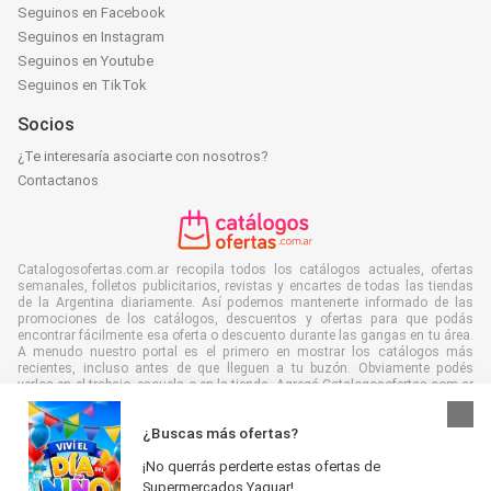
Seguinos en Facebook
Seguinos en Instagram
Seguinos en Youtube
Seguinos en TikTok
Socios
¿Te interesaría asociarte con nosotros?
Contactanos
Catalogosofertas.com.ar recopila todos los catálogos actuales, ofertas
semanales, folletos publicitarios, revistas y encartes de todas las tiendas
de la Argentina diariamente. Así podemos mantenerte informado de las
promociones de los catálogos, descuentos y ofertas para que podás
encontrar fácilmente esa oferta o descuento durante las gangas en tu área.
A menudo nuestro portal es el primero en mostrar los catálogos más
recientes, incluso antes de que lleguen a tu buzón. Obviamente podés
verlos en el trabajo, escuela o en la tienda. Agregá Catalogosofertas.com.ar
a tus favoritos y ahorrá muchísimo tiempo y dinero. Además, al leer folletos
digitales contribuís a reducir el desperdicio de papel, lo cual es bueno para
¿Buscas más ofertas?
el ambiente.
¡No querrás perderte estas ofertas de
Supermercados Yaguar!