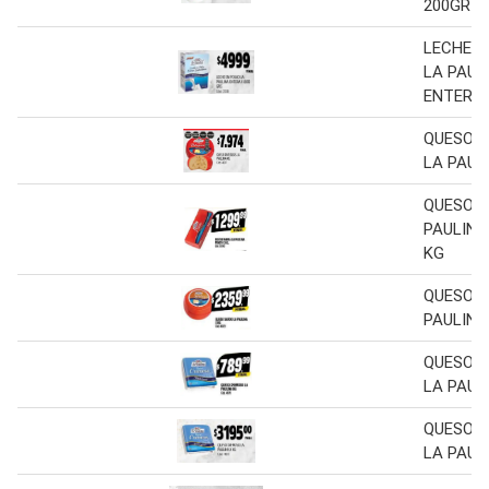
200GR
LECHE E
LA PAUL
ENTERA 
QUESO 
LA PAUL
QUESO B
PAULINA
KG
QUESO S
PAULINA
QUESO 
LA PAUL
QUESO 
LA PAUL