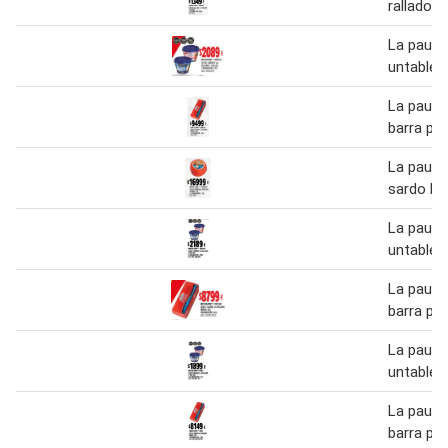
rallado 4
La pauli
untable 1
La pauli
barra pra
La pauli
sardo ho
La pauli
untable 1
La pauli
barra pra
La pauli
untable 1
La pauli
barra pr