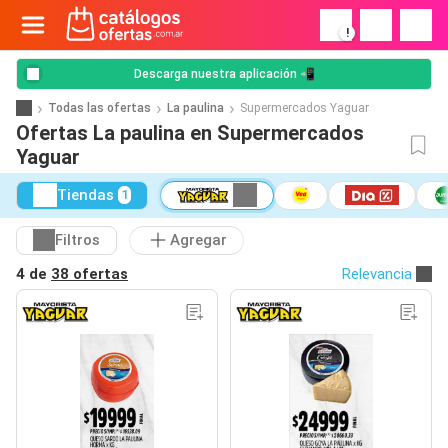
!
Descarga nuestra aplicación 📲
Todas las ofertas
La paulina
Supermercados Yaguar
Ofertas La paulina en Supermercados
Yaguar
Tiendas
1
Filtros
Agregar
4 de
38 ofertas
Relevancia