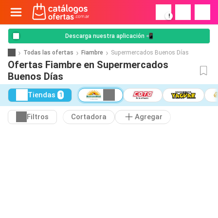
!
Descarga nuestra aplicación 📲
Todas las ofertas
Fiambre
Supermercados Buenos Días
Ofertas Fiambre en Supermercados
Buenos Días
Tiendas
1
Filtros
Cortadora
Agregar