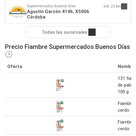
Supermercados Buenos Días
641.23 km
Agustín Garzón 4146, X5006
Córdoba
Todas las sucursales
Precio Fiambre Supermercados Buenos Días
🕒
Oferta
Nombre
131 fiam
de palet
100 g
Fiambre 
cerdo
Fiambre 
cerdo