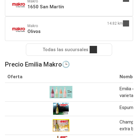
Makro
1650 San Martín
14.82 km
Makro
Olivos
Todas las sucursales
Precio Emilia Makro🕒
Oferta
Nombre
Emilia co
varietale
Espumant
Champag
extra bru