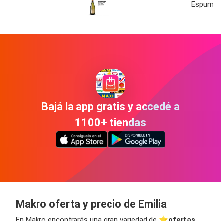
Espumant
Bajá la app gratis y accedé a
1100+ tiendas
Makro oferta y precio de Emilia
En Makro encontrarás una gran variedad de ⭐️
ofertas