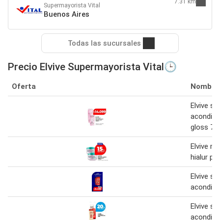
7.31 km
Supermayorista Vital
Buenos Aires
Todas las sucursales
Precio Elvive Supermayorista Vital🕒
Oferta
Nombre
Elvive s
acondici
gloss 75
Elvive ma
hialur pu
Elvive s
acondici
Elvive s
acondici