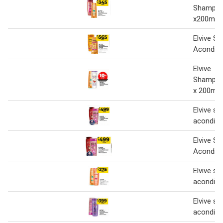
Shampoo
x200ml
Elvive S
Acondici
Elvive
Shampoo
x 200ml
Elvive s
acondici
Elvive S
Acondici
Elvive s
acondici
Elvive s
acondici