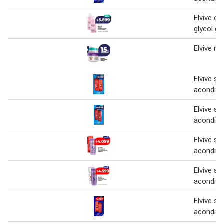
Elvive cr
glycol gl
Elvive ma
Elvive s
acondici
Elvive s
acondici
Elvive s
acondici
Elvive s
acondici
Elvive s
acondici