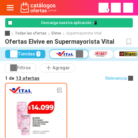
!
Descarga nuestra aplicación 📲
Todas las ofertas
Elvive
Supermayorista Vital
Ofertas Elvive en Supermayorista Vital
Tiendas
1
Filtros
Agregar
1 de
13 ofertas
Relevancia