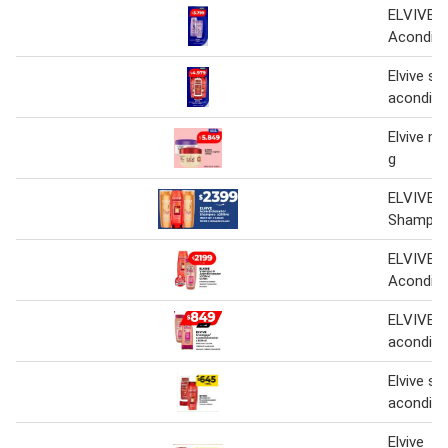
ELVIVE 
Acondici
Elvive s
acondici
Elvive má
g
ELVIVE A
Shampoo
ELVIVE 
Acondici
ELVIVE 
acondici
Elvive s
acondici
Elvive