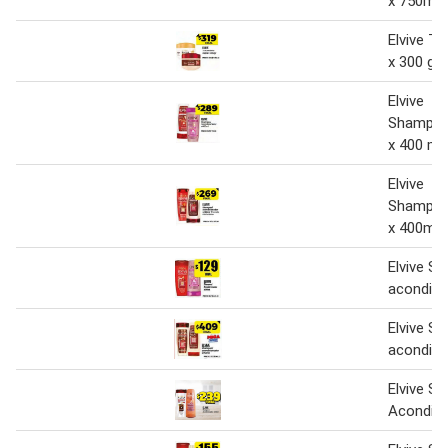
x 750ml
Elvive Tr
x 300 gr.
Elvive
Shampoo
x 400 ml
Elvive
Shampoo
x 400ml
Elvive S
acondici
Elvive S
acondici
Elvive S
Acondici