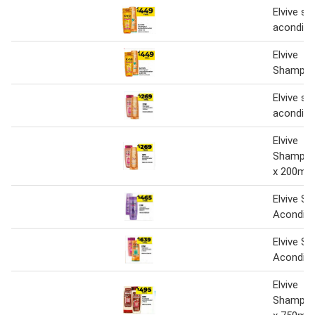
Elvive s
acondici
Elvive
Shampoo
Elvive s
acondici
Elvive
Shampoo
x 200ml
Elvive S
Acondici
Elvive S
Acondici
Elvive
Shampoo