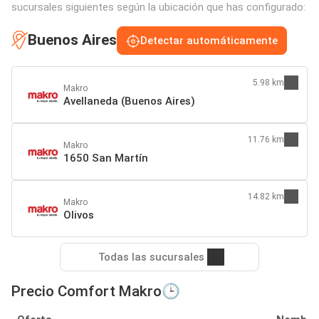
sucursales siguientes según la ubicación que has configurado:
Buenos Aires
Detectar automáticamente
5.98 km
Makro
Avellaneda (Buenos Aires)
11.76 km
Makro
1650 San Martín
14.82 km
Makro
Olivos
Todas las sucursales
Precio Comfort Makro🕒