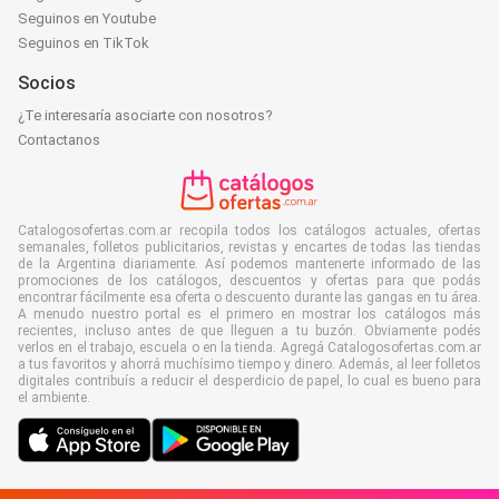
Seguinos en Youtube
Seguinos en TikTok
Socios
¿Te interesaría asociarte con nosotros?
Contactanos
Catalogosofertas.com.ar recopila todos los catálogos actuales, ofertas
semanales, folletos publicitarios, revistas y encartes de todas las tiendas
de la Argentina diariamente. Así podemos mantenerte informado de las
promociones de los catálogos, descuentos y ofertas para que podás
encontrar fácilmente esa oferta o descuento durante las gangas en tu área.
A menudo nuestro portal es el primero en mostrar los catálogos más
recientes, incluso antes de que lleguen a tu buzón. Obviamente podés
verlos en el trabajo, escuela o en la tienda. Agregá Catalogosofertas.com.ar
a tus favoritos y ahorrá muchísimo tiempo y dinero. Además, al leer folletos
digitales contribuís a reducir el desperdicio de papel, lo cual es bueno para
el ambiente.