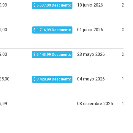
9,99
18 junio 2026
22 ju
$ 5.537,00 Descuento
9,00
01 junio 2026
07 ju
$ 1.716,99 Descuento
9,00
28 mayo 2026
01 ju
$ 5.143,99 Descuento
85,00
04 mayo 2026
11 m
$ 3.428,99 Descuento
9,99
08 diciembre 2025
15 di