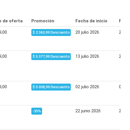
o de oferta
Promoción
Fecha de inicio
Fecha
9,00
20 julio 2026
27 jul
$ 2.363,99 Descuento
9,00
13 julio 2026
20 jul
$ 5.377,99 Descuento
9,00
02 julio 2026
06 jul
$ 5.038,99 Descuento
22 junio 2026
28 ju
-35%