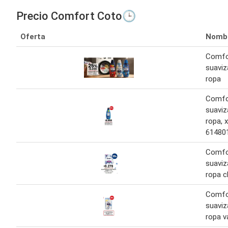
Precio Comfort Coto🕒
Oferta
Nomb
Comfo
suaviz
ropa
Comfo
suaviz
ropa, x
61480
Comfo
suaviz
ropa c
Comfo
suaviz
ropa va