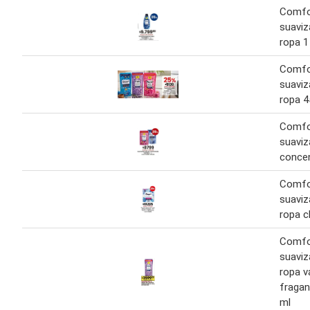
Comfo
suaviz
ropa 1 
Comfo
suaviz
ropa 4
Comfo
suaviz
concen
Comfo
suaviz
ropa c
Comfo
suaviz
ropa v
fragan
ml