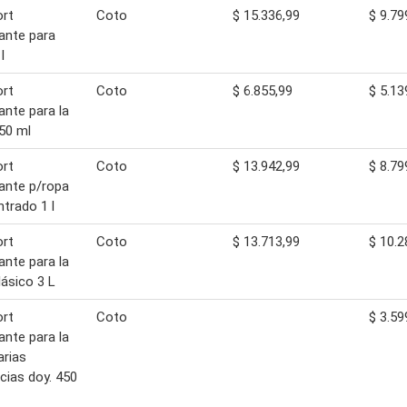
rt
Coto
$ 15.336,99
$ 9.79
ante para
l
rt
Coto
$ 6.855,99
$ 5.13
ante para la
50 ml
rt
Coto
$ 13.942,99
$ 8.79
ante p/ropa
trado 1 l
rt
Coto
$ 13.713,99
$ 10.2
ante para la
lásico 3 L
rt
Coto
$ 3.59
ante para la
arias
cias doy. 450