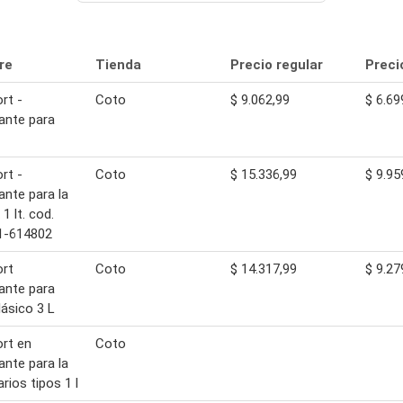
re
Tienda
Precio regular
Preci
rt -
Coto
$ 9.062,99
$ 6.69
ante para
rt -
Coto
$ 15.336,99
$ 9.95
ante para la
 1 lt. cod.
1-614802
rt
Coto
$ 14.317,99
$ 9.27
ante para
lásico 3 L
rt en
Coto
ante para la
rios tipos 1 l