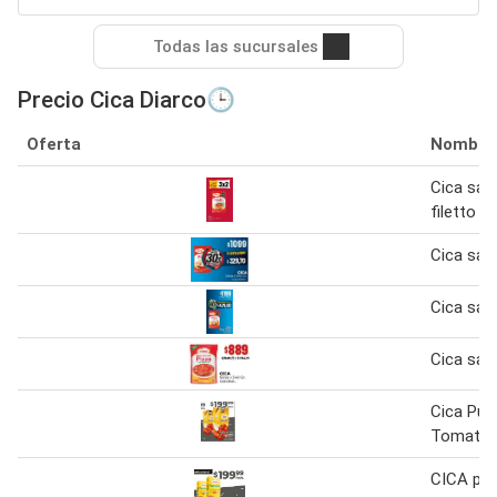
Todas las sucursales
Precio Cica Diarco🕒
Oferta
Nombre
Cica sals
filetto 3
Cica sal
Cica sal
Cica sal
Cica Pur
Tomate
CICA pur