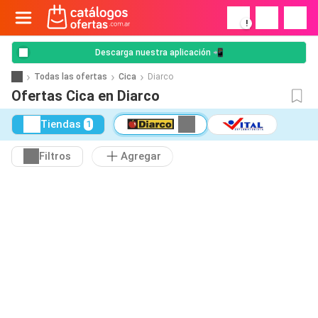
!
Descarga nuestra aplicación 📲
Todas las ofertas
Cica
Diarco
Ofertas Cica en Diarco
Tiendas
1
Filtros
Agregar