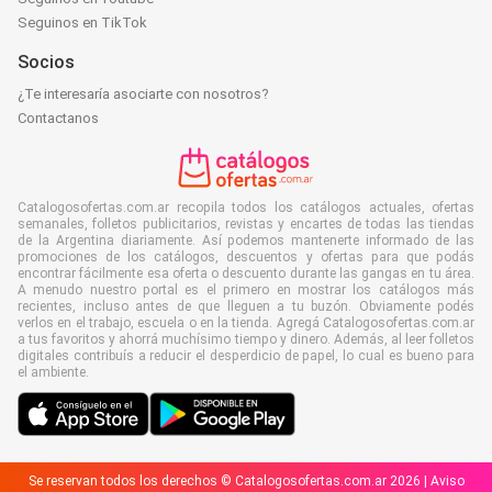
Seguinos en TikTok
Socios
¿Te interesaría asociarte con nosotros?
Contactanos
Catalogosofertas.com.ar recopila todos los catálogos actuales, ofertas
semanales, folletos publicitarios, revistas y encartes de todas las tiendas
de la Argentina diariamente. Así podemos mantenerte informado de las
promociones de los catálogos, descuentos y ofertas para que podás
encontrar fácilmente esa oferta o descuento durante las gangas en tu área.
A menudo nuestro portal es el primero en mostrar los catálogos más
recientes, incluso antes de que lleguen a tu buzón. Obviamente podés
verlos en el trabajo, escuela o en la tienda. Agregá Catalogosofertas.com.ar
a tus favoritos y ahorrá muchísimo tiempo y dinero. Además, al leer folletos
digitales contribuís a reducir el desperdicio de papel, lo cual es bueno para
el ambiente.
Se reservan todos los derechos © Catalogosofertas.com.ar 2026 |
Aviso