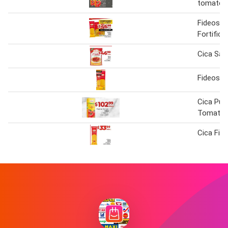
tomate
Fideos C
Fortific
Cica Sal
Fideos C
Cica Pur
Tomate 
Cica Fid