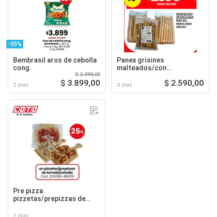
-35%
Bembrasil aros de cebolla
Panex grisines
cong.
malteados/con
$ 5.999,00
cebolla/salvado
$ 3.899,00
$ 2.590,00
2 días
3 días
Pre pizza
pizzetas/prepizzas de
tomate/cebolla
2 días