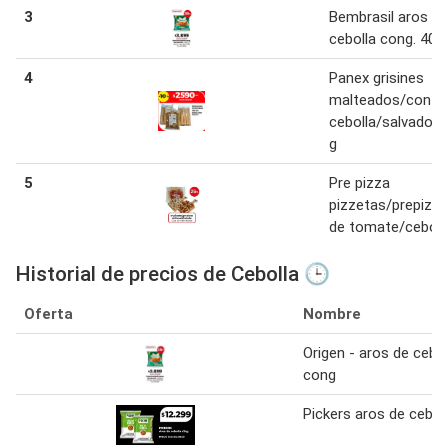
3
Bembrasil aros de
cebolla cong. 400
4
Panex grisines
malteados/con
cebolla/salvado 1
g
5
Pre pizza
pizzetas/prepizz
de tomate/ceboll
Historial de precios de Cebolla 🕒
Oferta
Nombre
Origen - aros de cebol
cong
Pickers aros de ceboll