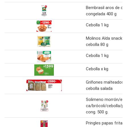
Bembrasil aros de ceb
congelada 400 g
Cebolla 1 kg
Molinos Alda snacks 
cebolla 80 g
Cebolla 1 kg
Cebolla x kg
Griñones malteados 
cebolla salada
Solimeno morrón/esp
ca/brócoli/cebolla/pr
cong. 500 g.
Pringles papas fritas