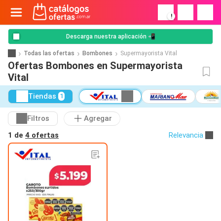
!
Descarga nuestra aplicación 📲
Todas las ofertas
Bombones
Supermayorista Vital
Ofertas Bombones en Supermayorista
Vital
Tiendas
1
Filtros
Agregar
1 de
4 ofertas
Relevancia