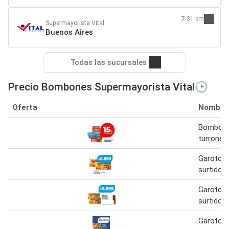
7.31 km
Supermayorista Vital
Buenos Aires
Todas las sucursales
Precio Bombones Supermayorista Vital🕒
Oferta
Nombre
Bombone
turrones
Garoto 
surtidos
Garoto 
surtidos
Garoto 