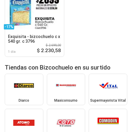
-17%
Exquisita - bizcochuelo c x
540 gr. c 3796
$ 2.699,00
$ 2.230,58
1 día
Tiendas con Bizcochuelo en su surtido
Diarco
Maxiconsumo
Supermayorista Vital