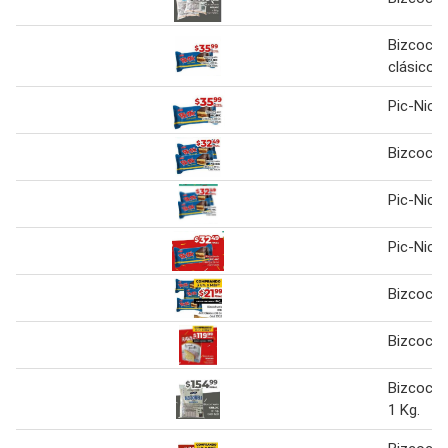
Bizcochu
clásico
Pic-Nic 
Bizcochu
Pic-Nic 
Pic-Nic 
Bizcochu
Bizcochu
Bizcochu
1 Kg.