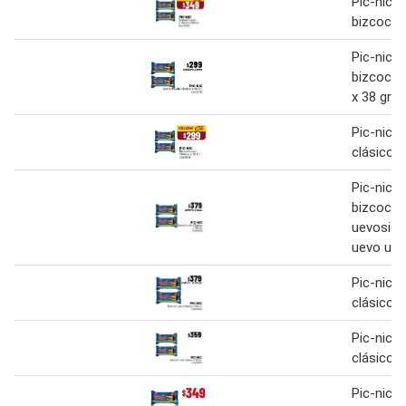
Pic-nic -
bizcochu
Pic-nic -
bizcochu
x 38 gr. 
Pic-nic 
clásico 3
Pic-nic -
bizcochu
uevosico 
uevo uev
Pic-nic 
clásico 3
Pic-nic 
clásico 3
Pic-nic 