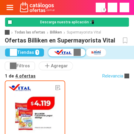
!
Descarga nuestra aplicación 📲
Todas las ofertas
Billiken
Supermayorista Vital
Ofertas Billiken en Supermayorista Vital
Tiendas
1
Filtros
Agregar
1 de
4 ofertas
Relevancia