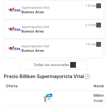
1.87 km
Supermayorista Vital
Buenos Aires
6.10 km
Supermayorista Vital
Buenos Aires
7.31 km
Supermayorista Vital
Buenos Aires
Todas las sucursales
Precio Billiken Supermayorista Vital🕒
Oferta
Nombre
Billiken 
frutal 35