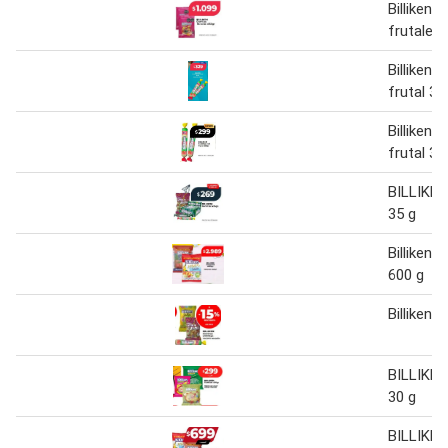
Billiken 
frutales 
Billiken 
frutal 35
Billiken 
frutal 35
BILLIKE
35 g
Billiken 
600 g
Billiken 
BILLIKE
30 g
BILLIKEN