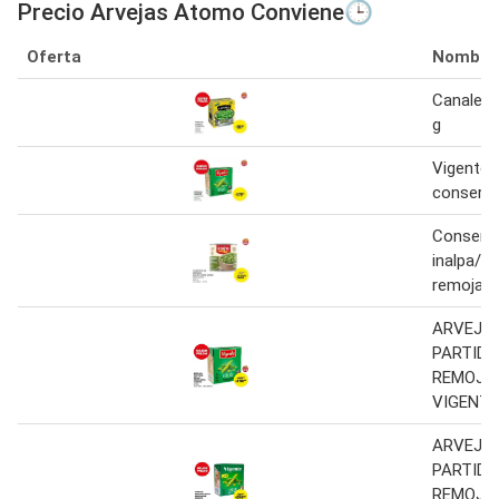
Precio Arvejas Atomo Conviene🕒
Oferta
Nombre
Canale a
g
Vigente 
conserva
Conserva
inalpa/ l
remojada
ARVEJA
PARTIDA
REMOJA
VIGENTE
ARVEJA
PARTIDA
REMOJA