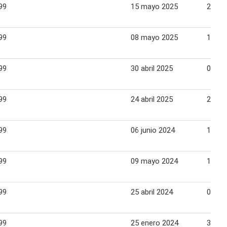
99
15 mayo 2025
21 ma
99
08 mayo 2025
14 ma
99
30 abril 2025
07 ma
99
24 abril 2025
29 abr
99
06 junio 2024
12 ju
99
09 mayo 2024
15 ma
99
25 abril 2024
01 ma
99
25 enero 2024
31 en