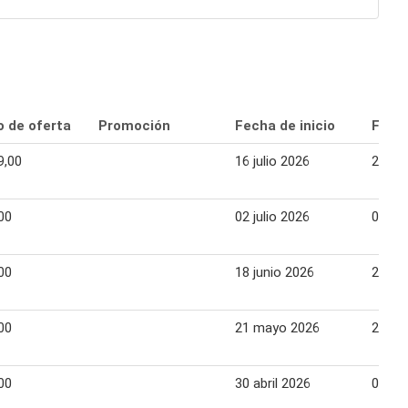
o de oferta
Promoción
Fecha de inicio
Fecha
9,00
16 julio 2026
22 jul
00
02 julio 2026
09 jul
00
18 junio 2026
24 ju
00
21 mayo 2026
27 ma
00
30 abril 2026
06 ma