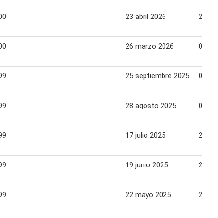
00
23 abril 2026
29 abr
00
26 marzo 2026
01 abr
99
25 septiembre 2025
01 oc
99
28 agosto 2025
03 se
99
17 julio 2025
23 jul
99
19 junio 2025
25 ju
99
22 mayo 2025
28 ma