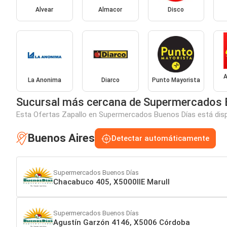
Alvear
Almacor
Disco
A
La Anonima
Diarco
Punto Mayorista
Sucursal más cercana de Supermercados 
Esta Ofertas Zapallo en Supermercados Buenos Días está dispo
Buenos Aires
Detectar automáticamente
Supermercados Buenos Días
Chacabuco 405, X5000IIE Marull
Supermercados Buenos Días
Agustín Garzón 4146, X5006 Córdoba