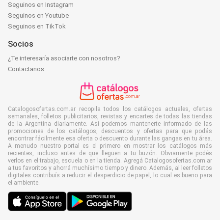
Seguinos en Instagram
Seguinos en Youtube
Seguinos en TikTok
Socios
¿Te interesaría asociarte con nosotros?
Contactanos
Catalogosofertas.com.ar recopila todos los catálogos actuales, ofertas
semanales, folletos publicitarios, revistas y encartes de todas las tiendas
de la Argentina diariamente. Así podemos mantenerte informado de las
promociones de los catálogos, descuentos y ofertas para que podás
encontrar fácilmente esa oferta o descuento durante las gangas en tu área.
A menudo nuestro portal es el primero en mostrar los catálogos más
recientes, incluso antes de que lleguen a tu buzón. Obviamente podés
verlos en el trabajo, escuela o en la tienda. Agregá Catalogosofertas.com.ar
a tus favoritos y ahorrá muchísimo tiempo y dinero. Además, al leer folletos
digitales contribuís a reducir el desperdicio de papel, lo cual es bueno para
el ambiente.