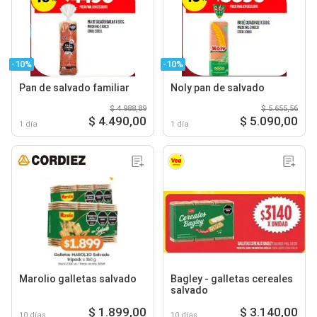
-10%
-10%
Pan de salvado familiar
Noly pan de salvado
$ 4.988,89
$ 5.655,56
$ 4.490,00
$ 5.090,00
1 día
1 día
Marolio galletas salvado
Bagley - galletas cereales
salvado
$ 1.899,00
$ 3.140,00
10 días
10 días