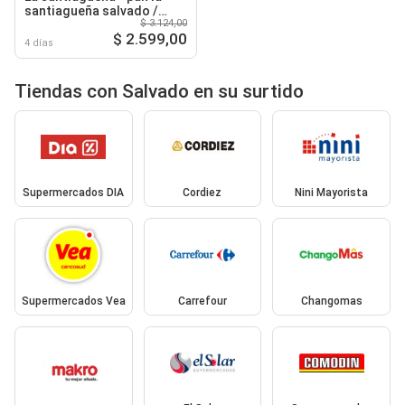
santiagueña salvado /
$ 3.124,00
lactal x 600 gr
$ 2.599,00
4 días
Tiendas con Salvado en su surtido
Supermercados DIA
Cordiez
Nini Mayorista
Supermercados Vea
Carrefour
Changomas