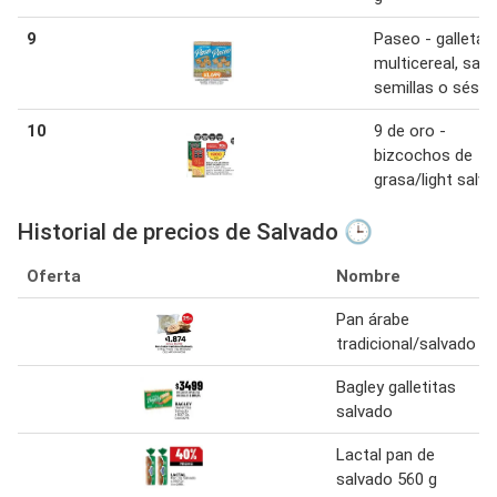
9
Paseo - galletas
multicereal, salv
semillas o sésa
10
9 de oro -
bizcochos de
grasa/light salv
Historial de precios de Salvado 🕒
Oferta
Nombre
Pan árabe
tradicional/salvado
Bagley galletitas
salvado
Lactal pan de
salvado 560 g