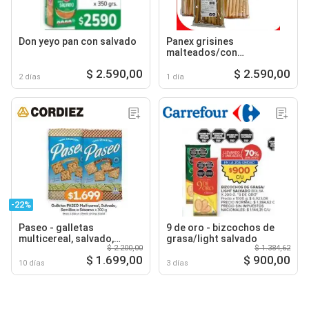
Don yeyo pan con salvado
Panex grisines
malteados/con
cebolla/salvado
$ 2.590,00
$ 2.590,00
2 días
1 día
-22%
Paseo - galletas
9 de oro - bizcochos de
multicereal, salvado,
grasa/light salvado
$ 2.200,00
$ 1.384,62
semillas o sésamo
$ 1.699,00
$ 900,00
10 días
3 días