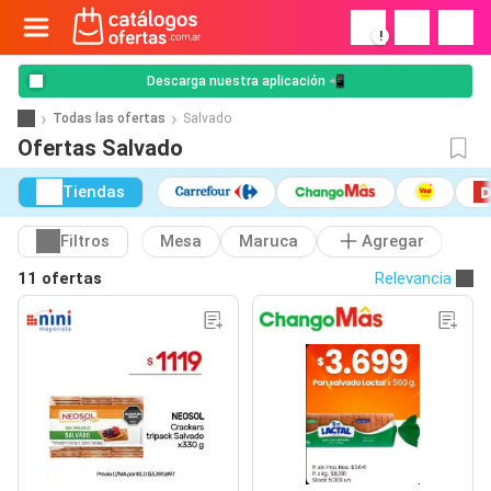
!
Descarga nuestra aplicación 📲
Todas las ofertas
Salvado
Ofertas Salvado
Tiendas
Filtros
Mesa
Maruca
Agregar
11 ofertas
Relevancia