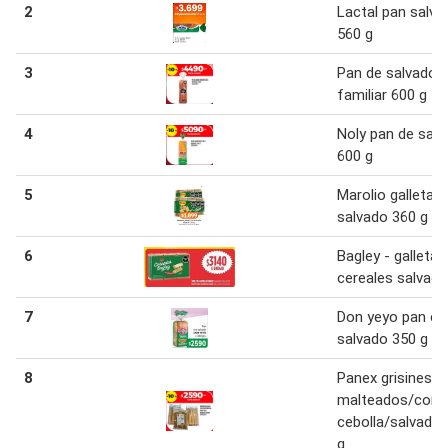
2
Lactal pan salva
560 g
3
Pan de salvado
familiar 600 g
4
Noly pan de sal
600 g
5
Marolio galletas
salvado 360 g
6
Bagley - galletas
cereales salvado
7
Don yeyo pan co
salvado 350 g
8
Panex grisines
malteados/con
cebolla/salvado
g