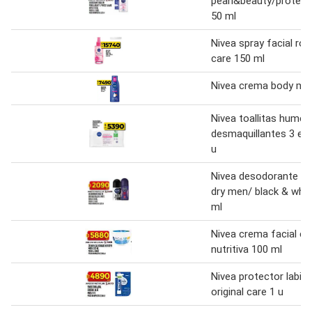
pearl&beauty/protec
50 ml
Nivea spray facial ros
care 150 ml
Nivea crema body mil
Nivea toallitas hume
desmaquillantes 3 en 
u
Nivea desodorante rol
dry men/ black & whit
ml
Nivea crema facial cu
nutritiva 100 ml
Nivea protector labial
original care 1 u