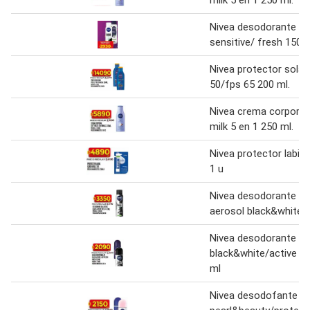
milk 5 en 1 250 ml.
Nivea desodorante
sensitive/ fresh 150 
Nivea protector solar
50/fps 65 200 ml.
Nivea crema corporal
milk 5 en 1 250 ml.
Nivea protector labia 
1 u
Nivea desodorante en
aerosol black&white 
Nivea desodorante rol
black&white/active dr
ml
Nivea desodofante rol