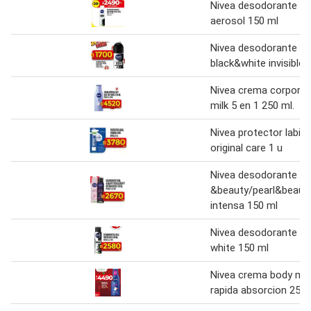
Nivea desodorante en
aerosol 150 ml
Nivea desodorante rol
black&white invisible 
Nivea crema corporal
milk 5 en 1 250 ml.
Nivea protector labial
original care 1 u
Nivea desodorante pe
&beauty/pearl&beaut
intensa 150 ml
Nivea desodorante bl
white 150 ml
Nivea crema body mil
rapida absorcion 250 