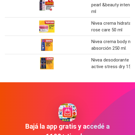
pearl &beauty intensa
ml
Nivea crema hidratan
rose care 50 ml
Nivea crema body mil
absorción 250 ml.
Nivea desodorante m
active stress dry 150
Bajá la app gratis y accedé a