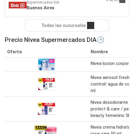
0.42 km
Supermercados DIA
Buenos Aires
Todas las sucursales
Precio Nivea Supermercados DIA🕒
Oferta
Nombre
Nivea locion corporal
Nivea aerosol fresh 
control/ agua de coc
ml
Nivea desodorante rol
protect & care / pearl
beauty femenino 50 
Nivea crema hidratan
rose care 50 ml