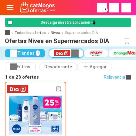
!
Descarga nuestra aplicación 📲
Todas las ofertas
Nivea
Supermercados DIA
Ofertas Nivea en Supermercados DIA
Tiendas
1
Filtros
Desodorante
Agregar
1 de
23 ofertas
Relevancia