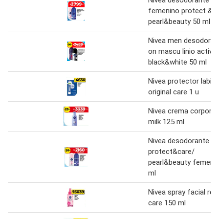
Nivea desodorante rol
femenino protect & c
pearl&beauty 50 ml
Nivea men desodorant
on mascu linio active 
black&white 50 ml
Nivea protector labial
original care 1 u
Nivea crema corporal
milk 125 ml
Nivea desodorante rol
protect&care/
pearl&beauty femeni
ml
Nivea spray facial ros
care 150 ml