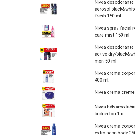
Nivea desodorante en
aerosol black&white/
fresh 150 ml
Nivea spray facial ros
care mist 150 ml
Nivea desodorante rol
active dry/black&whit
men 50 ml
Nivea crema corporal
400 ml.
Nivea crema creme 1
Nivea bálsamo labial
bridgerton 1 u
Nivea crema corporal 
extra seca body 250 m