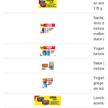
en aceite
170 g
Santa jul
tinto dul
natural/
malbec/c
dulce 26
Yogurisi
natural g
Salus ye
natural 1
Yogurísi
griego na
sin azuc
Lomitos 
aceite/ a