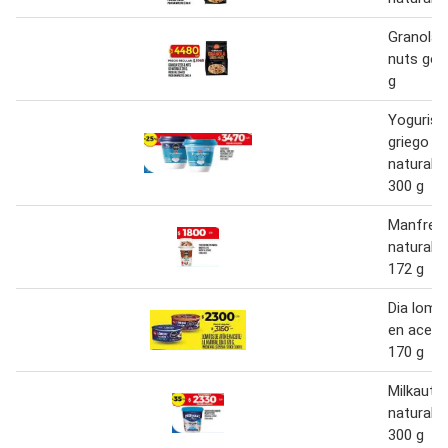
Granola 
nuts go 
g
Yoguris
griego
natural/
300 g
Manfrey 
natural 
172 g
Dia lomi
en aceite
170 g
Milkaut 
natural 
300 g