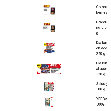
Go natur
berries
Grandla 
nuts co 
g
Dia lomi
en aceite
240 g
Dia lomi
al aceite
170 g
Salus yer
500 g.
YERBA N
500G