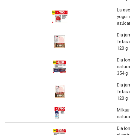
La asere
yogur nat
azúcar 1
Dia jamó
fetas ma
120 g
Dia lomi
natural/e
354 g
Dia jamó
fetas má
120 g
Milkaut 
natural 9
Dia lomi
al natura