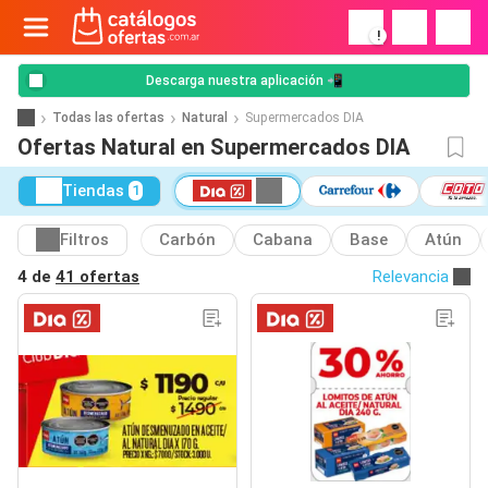
!
Descarga nuestra aplicación 📲
Todas las ofertas
Natural
Supermercados DIA
Ofertas Natural en Supermercados DIA
Tiendas
1
Filtros
Carbón
Cabana
Base
Atún
4 de
41 ofertas
Relevancia