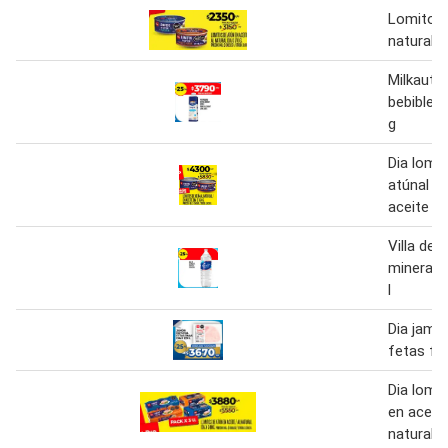
Lomitos 
natural 1
Milkaut 
bebible n
g
Dia lomi
atúnal na
aceite 3
Villa del
mineral n
l
Dia jamó
fetas fi
Dia lomi
en aceite
natural 2