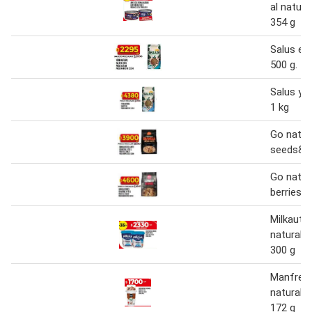
al natura
354 g
Salus eri
500 g.
Salus yer
1 kg
Go natur
seeds&nu
Go natur
berries 2
Milkaut 
natural 
300 g
Manfrey 
natural 
172 g