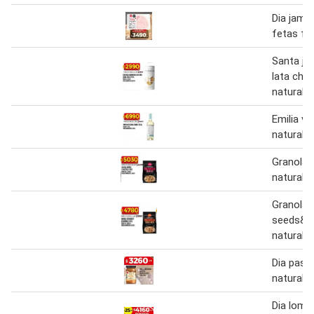
Dia jamó
fetas fi
Santa jul
lata chen
natural 
Emilia vi
natural 7
Granola 
natural 2
Granola
seeds&n
natural 2
Dia past
natural 3
Dia lomi