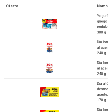
Oferta
Nombre
Yogurísi
griego na
endulzar
300 g
Día lomi
al aceite
240 g
Dia lomi
al aceite
240 g
Dia atún
desmenu
aceite/ a
170 g
Dia lomi