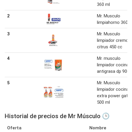
360 ml
2
Mr. Musculo
limpiahorno 360c
3
Mr. Musculo
limpiador cremos
citrus 450 cc
4
Mr. musculo
limpiador cocina
antigrasa dp 900 
5
Mr. Musculo
limpiador cocina
extra power gatill
500 ml
Historial de precios de Mr Músculo 🕒
Oferta
Nombre