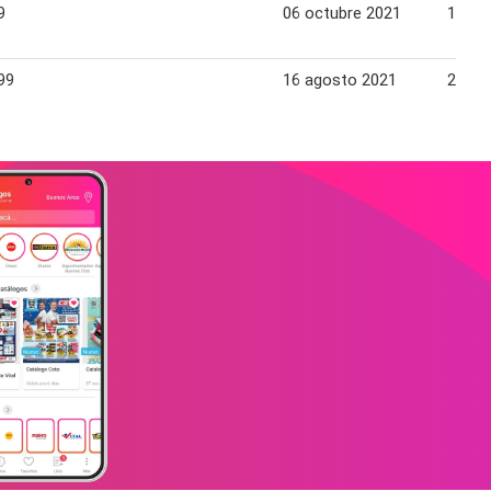
9
06 octubre 2021
17 oc
99
16 agosto 2021
22 ag