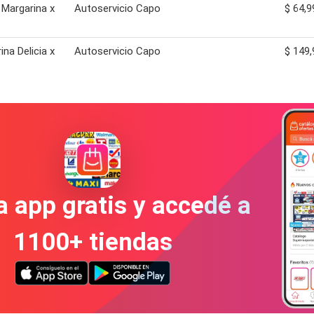
a Margarina x
Autoservicio Capo
$ 64,9
ina Delicia x
Autoservicio Capo
$ 149,
a app gratis y accedé a
1100+ tiendas