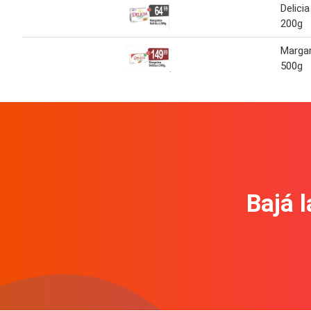
Delici
200g
Margar
500g
Bajá l