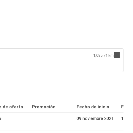
:
1,085.71 km
o de oferta
Promoción
Fecha de inicio
Fecha
9
09 noviembre 2021
15 no