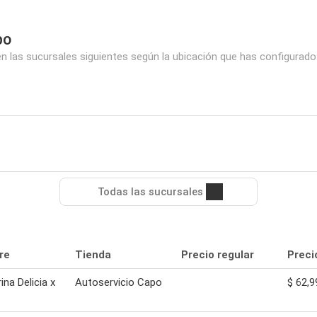
po
n las sucursales siguientes según la ubicación que has configurado
Todas las sucursales
re
Tienda
Precio regular
Preci
ina Delicia x
Autoservicio Capo
$ 62,9