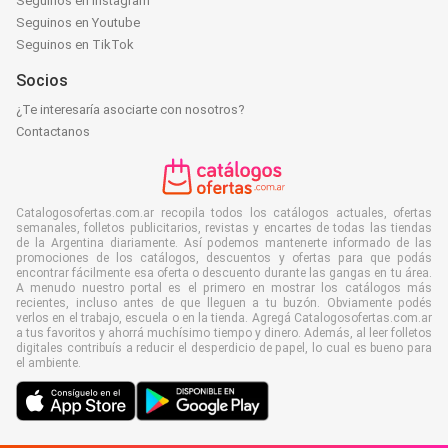
Seguinos en Instagram
Seguinos en Youtube
Seguinos en TikTok
Socios
¿Te interesaría asociarte con nosotros?
Contactanos
Catalogosofertas.com.ar recopila todos los catálogos actuales, ofertas
semanales, folletos publicitarios, revistas y encartes de todas las tiendas
de la Argentina diariamente. Así podemos mantenerte informado de las
promociones de los catálogos, descuentos y ofertas para que podás
encontrar fácilmente esa oferta o descuento durante las gangas en tu área.
A menudo nuestro portal es el primero en mostrar los catálogos más
recientes, incluso antes de que lleguen a tu buzón. Obviamente podés
verlos en el trabajo, escuela o en la tienda. Agregá Catalogosofertas.com.ar
a tus favoritos y ahorrá muchísimo tiempo y dinero. Además, al leer folletos
digitales contribuís a reducir el desperdicio de papel, lo cual es bueno para
el ambiente.