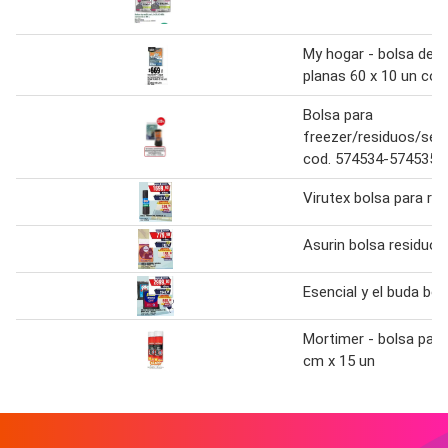
My hogar - bolsa de 
planas 60 x 10 un cód
Bolsa para
freezer/residuos/sep
cod. 574534-574535
Virutex bolsa para re
Asurin bolsa residuos
Esencial y el buda bol
Mortimer - bolsa para
cm x 15 un