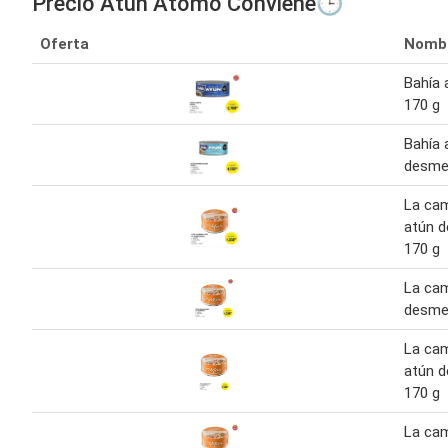
Precio Atún Atomo Conviene🕒
Oferta
Nomb
Bahía 
170 g
Bahía 
desme
La ca
atún 
170 g
La ca
desme
La ca
atún 
170 g
La ca