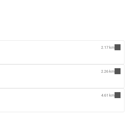
2.17 km
2.26 km
4.61 km