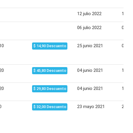
12 julio 2022
14 jul
06 julio 2022
07 jul
10
25 junio 2021
01 jul
$ 14,90 Descuento
20
04 junio 2021
10 ju
$ 45,80 Descuento
20
04 junio 2021
10 ju
$ 29,80 Descuento
0
23 mayo 2021
27 m
$ 32,00 Descuento