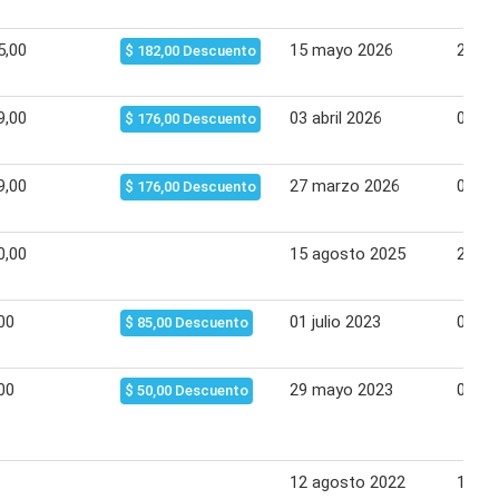
5,00
15 mayo 2026
21 m
$ 182,00 Descuento
9,00
03 abril 2026
09 ab
$ 176,00 Descuento
9,00
27 marzo 2026
02 ab
$ 176,00 Descuento
0,00
15 agosto 2025
21 ag
00
01 julio 2023
06 jul
$ 85,00 Descuento
00
29 mayo 2023
01 ju
$ 50,00 Descuento
12 agosto 2022
18 ag