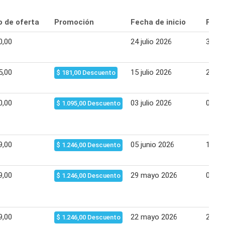
o de oferta
Promoción
Fecha de inicio
Fecha
0,00
24 julio 2026
30 jul
5,00
15 julio 2026
21 jul
$ 181,00 Descuento
0,00
03 julio 2026
09 jul
$ 1.095,00 Descuento
9,00
05 junio 2026
11 ju
$ 1.246,00 Descuento
9,00
29 mayo 2026
04 ju
$ 1.246,00 Descuento
9,00
22 mayo 2026
28 m
$ 1.246,00 Descuento