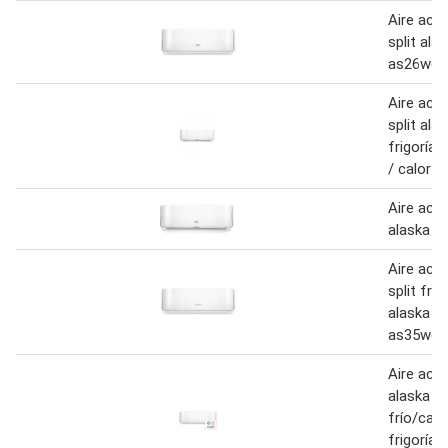
Aire aco
split ala
as26wcc
Aire aco
split ala
frigorías
/ calor 
Aire aco
alaska 2
Aire aco
split frio
alaska 3
as35wcc
Aire aco
alaska sp
frío/calo
frigoría