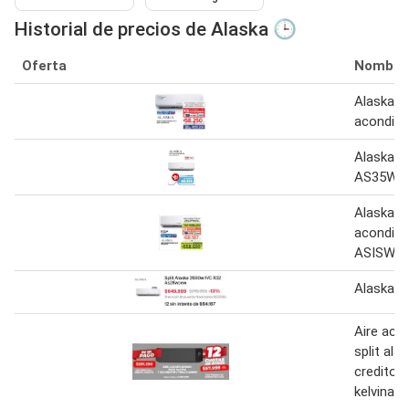
Historial de precios de Alaska 🕒
Oferta
Nombre
Alaska ai
acondici
Alaska sp
AS35WC
Alaska ai
acondici
ASISWC
Alaska sp
Aire aco
split ala
credito /
kelvinato