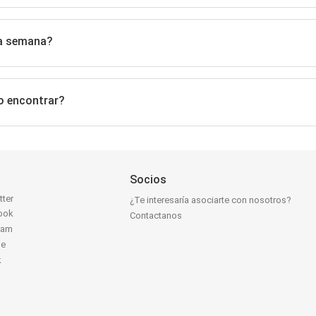
ta semana?
o encontrar?
Socios
tter
¿Te interesaría asociarte con nosotros?
ook
Contactanos
ram
be
k