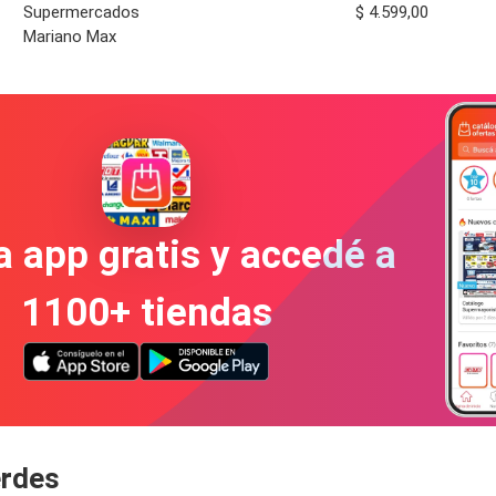
Supermercados
$ 4.599,00
Mariano Max
a app gratis y accedé a
1100+ tiendas
erdes